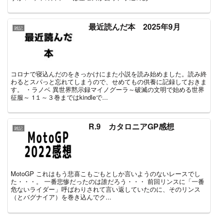
最近読んだ本 2025年9月
雑記
コロナで寝込んだのをきっかけにまた小説を読み始めました。読み終
わるとスパっと忘れてしまうので、せめてもの供養に記録しておきま
す。 ・ラノベ 異世界黙示録マイノグーラ～破滅の文明で始める世界
征服～ 1１～３巻まではkindleで...
R.9 カタロニアGP感想
雑記
MotoGP これはもう悲喜こもごもとしか言いようのないレースでし
た・・・。 一番悲惨だったのは誰だろう・・・ 前回リンスに「一番
危ないライダー」呼ばわりされて言い返していたのに、そのリンス
（とバグナイア）を巻き込んでク...