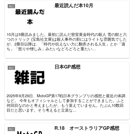
最近読んだ本10月
雑記
10月は5冊読みました。最初に読んだ密室黄金時代の殺人 雪の館と六
つのトリック (宝島社文庫)は殺人事件の割にはライトな雰囲気でした
が、2冊目以降は、「時代や抗えない力に翻弄される人生」とか「過
ち」「怒りや憎しみ」みたいなどろどろと重たい...
日本GP感想
雑記
2025年9月29日、MotoGP第17戦日本グランプリの感想と最近の体調
など。 今年もオフィシャルとして参加することができました。ふと
何回目なのかと考えましたが、もう覚えていません。たぶん10数回
目だと思います。そう考えると立派な...
R.18 オーストラリアGP感想
雑記