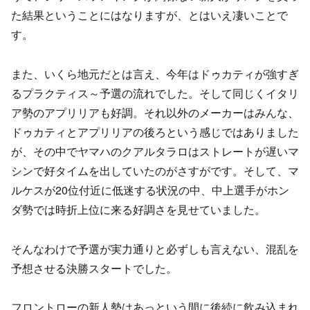
た結果ということにはなりますが、とはいえ凄いことで
す。
また、いくら地元だとは言え、今年はドゥカティが強すぎ
るプラクティス～予選の流れでした。そして同じくイタリ
ア勢のアプリリアも好調。それ以外のメーカーはみんな、
ドゥカティとアプリリアの後ろという感じではありました
が、その中でヤマハのクアルタラロはストレートが遅いマ
シンで好タイムを出していたのがさすがです。そして、マ
ルケスが20位付近に低迷する状況の中、中上選手がホン
ダ勢では時折上位に来る好調さを見せていました。
そんなわけで予選が実力通りと必ずしも言えない、混乱を
予想させる決勝スタートでした。
フロントローの新人勢はあっという間に後続に飲み込まれ