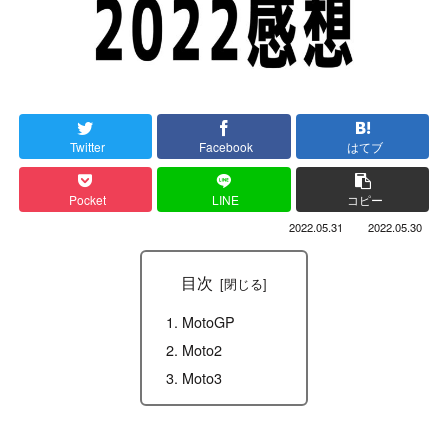
Twitter
Facebook
はてブ
Pocket
LINE
コピー
2022.05.31
2022.05.30
目次
MotoGP
Moto2
Moto3