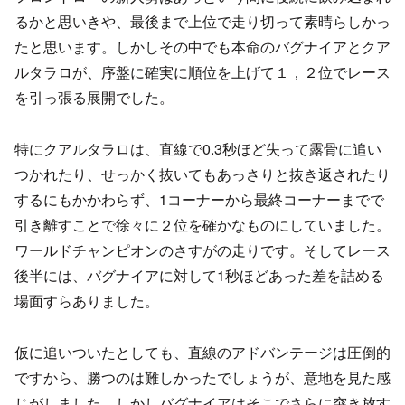
るかと思いきや、最後まで上位で走り切って素晴らしかっ
たと思います。しかしその中でも本命のバグナイアとクア
ルタラロが、序盤に確実に順位を上げて１，２位でレース
を引っ張る展開でした。
特にクアルタラロは、直線で0.3秒ほど失って露骨に追い
つかれたり、せっかく抜いてもあっさりと抜き返されたり
するにもかかわらず、1コーナーから最終コーナーまでで
引き離すことで徐々に２位を確かなものにしていました。
ワールドチャンピオンのさすがの走りです。そしてレース
後半には、バグナイアに対して1秒ほどあった差を詰める
場面すらありました。
仮に追いついたとしても、直線のアドバンテージは圧倒的
ですから、勝つのは難しかったでしょうが、意地を見た感
じがしました。しかしバグナイアはそこでさらに突き放す