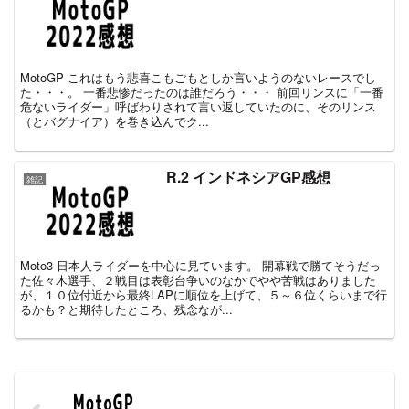
MotoGP これはもう悲喜こもごもとしか言いようのないレースでし
た・・・。 一番悲惨だったのは誰だろう・・・ 前回リンスに「一番
危ないライダー」呼ばわりされて言い返していたのに、そのリンス
（とバグナイア）を巻き込んでク...
R.2 インドネシアGP感想
雑記
Moto3 日本人ライダーを中心に見ています。 開幕戦で勝てそうだっ
た佐々木選手、２戦目は表彰台争いのなかでやや苦戦はありました
が、１０位付近から最終LAPに順位を上げて、５～６位くらいまで行
るかも？と期待したところ、残念なが...