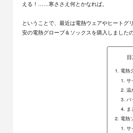
える！……寒ささえ何とかなれば。
ということで、最近は電熱ウェアやヒートグリ
安の電熱グローブ＆ソックスを購入しました
目
電熱
サ
温
バ
ま
電熱
サ