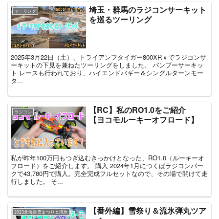
埼玉・群馬のラジコンサーキット
ツーリング
を巡るツーリング
2025年3月22日（土）、トライアンフタイガー800XRｘでラジコンサ
ーキットの下見を兼ねたツーリングをしました。 バンブーサーキッ
ト レースも行われており、ハイエンドバギー＆シングルターンモー
タ...
【RC】私のRO1.0をご紹介
ラジコン
【ヨコモルーキーオフロード】
私が昨年100万円もつぎ込むきっかけとなった、RO1.0（ルーキーオ
フロード）をご紹介します。 購入 2024年1月につくばラジコンパー
クで43,780円で購入。完全完成フルセットなので、その場で開けて走
行しました。 そ...
【番外編】雪祭り＆流氷弾丸ツア
2023北海道雪まつり＆流氷