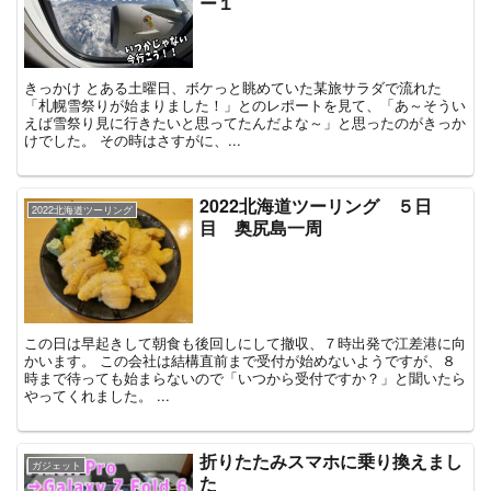
ー１
きっかけ とある土曜日、ボケっと眺めていた某旅サラダで流れた
「札幌雪祭りが始まりました！」とのレポートを見て、「あ～そうい
えば雪祭り見に行きたいと思ってたんだよな～」と思ったのがきっか
けでした。 その時はさすがに、...
2022北海道ツーリング ５日
2022北海道ツーリング
目 奥尻島一周
この日は早起きして朝食も後回しにして撤収、７時出発で江差港に向
かいます。 この会社は結構直前まで受付が始めないようですが、８
時まで待っても始まらないので「いつから受付ですか？」と聞いたら
やってくれました。 ...
折りたたみスマホに乗り換えまし
ガジェット
た