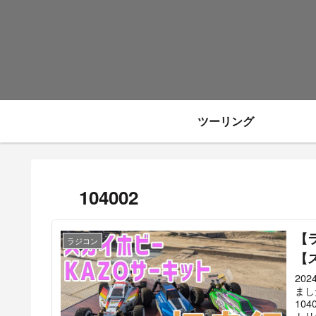
ツーリング
104002
【
ラジコン
【
20
まし
10
トリ