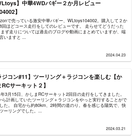
WLtoys】中華4WDバギー２か月レビュー
04002】
azonで売っている激安中華バギー、WLtoys104002。購入して２か
8回ほどコース走行をしてのレビューです。 走らせてどうだった
 まず走りについては過去のブログや動画にまとめていますが、端
言いますと ...
2024.04.23
ラジコン#11】ツーリング＋ラジコンを楽しむ【か
まRCサーキット２】
24年3月15日、かしまRCサーキット2回目の走行をしてきました。
から計画していたツーリング＋ラジコンをやっと実行することがで
した。 自宅から約80km、2時間の道のり。春を感じる陽気で、快
ツーリングでした。...
2024.03.21