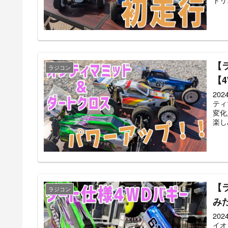
【
ラジコン
【
20
ティ
変化
楽し
【
ラジコン
み
20
イオ