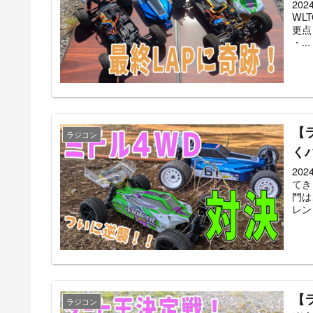
20
WL
更点
・...
【
ラジコン
く
20
てき
門は
レント
【
ラジコン