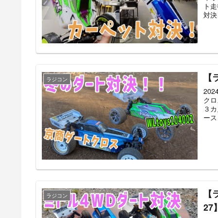
ト走
対決
【
ラジコン
20
クロ
３カ
ース
【
ラジコン
27