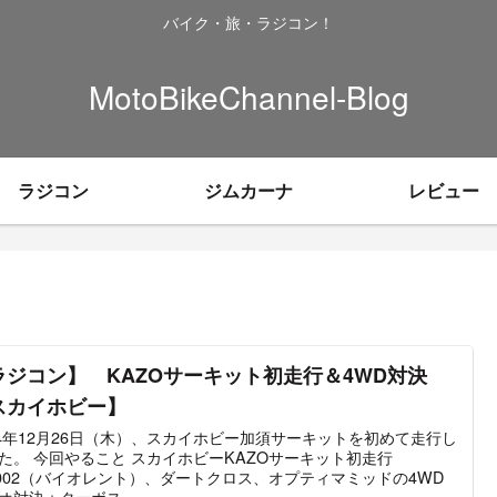
バイク・旅・ラジコン！
MotoBikeChannel-Blog
ラジコン
ジムカーナ
レビュー
ラジコン】 KAZOサーキット初走行＆4WD対決
スカイホビー】
24年12月26日（木）、スカイホビー加須サーキットを初めて走行し
た。 今回やること スカイホビーKAZOサーキット初走行
4002（バイオレント）、ダートクロス、オプティマミッドの4WD
オ対決＋ターボス...