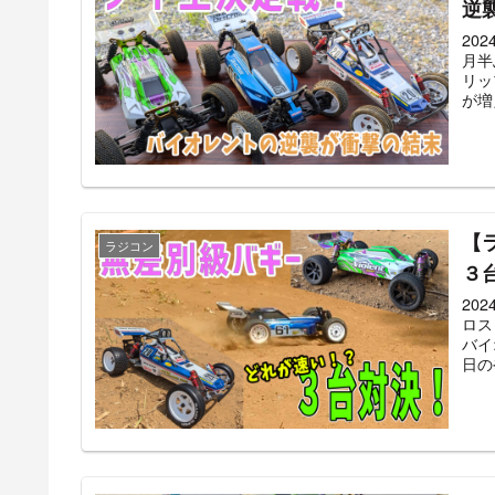
逆
20
月半
リッ
が増
【
ラジコン
３
20
ロス
バイ
日の