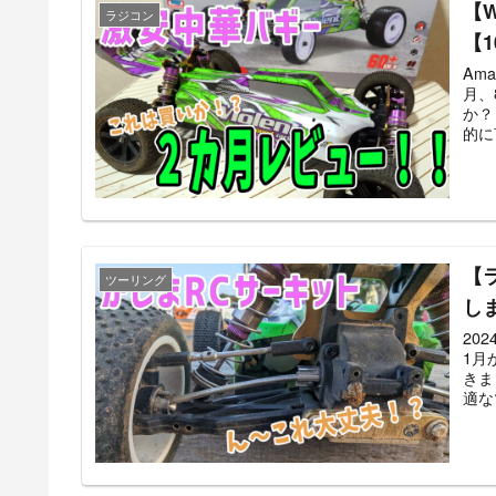
【
ラジコン
【1
Am
月、
か？
的に
【
ツーリング
し
20
1月
きま
適な