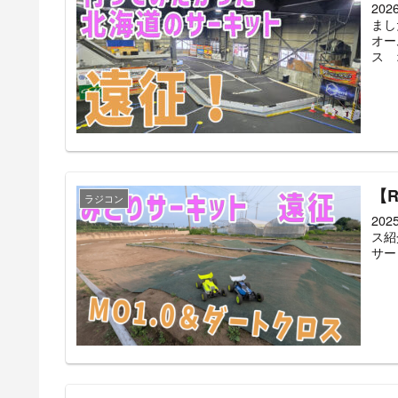
20
まし
オー
ス 
【
ラジコン
20
ス紹
サー