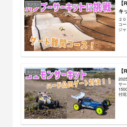
【
ラジコン
キ
２０
コー
ジャ
【
ラジコン
20
サー
15
付現地