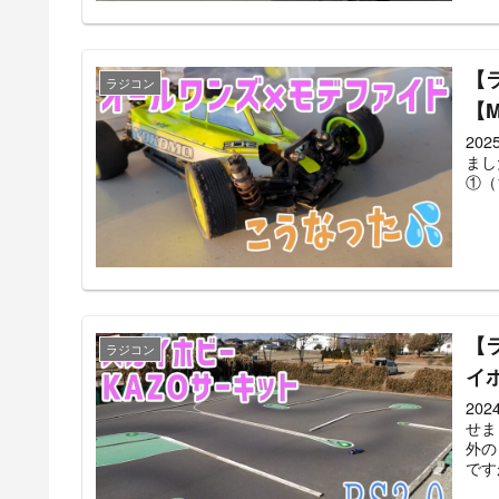
【
ラジコン
【M
20
まし
①（1
【
ラジコン
イ
20
せま
外の
です