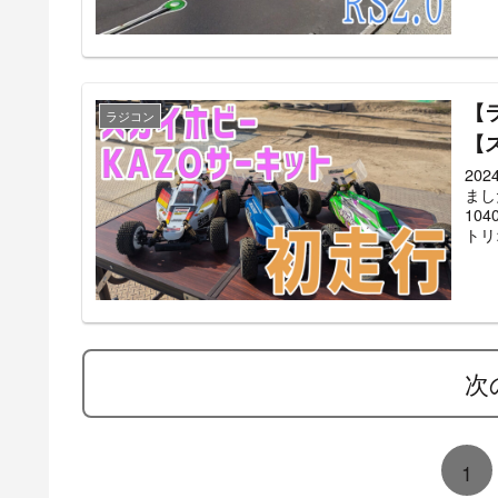
【
ラジコン
【
20
まし
10
トリ
次
1