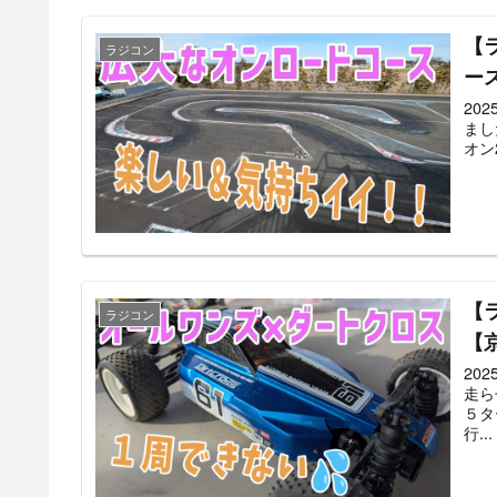
【
ラジコン
ース
20
まし
オン
【
ラジコン
【
20
走ら
５タ
行...