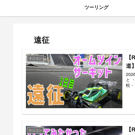
ツーリング
遠征
【
ラジコン
道
20
と 
較・
【
ラジコン