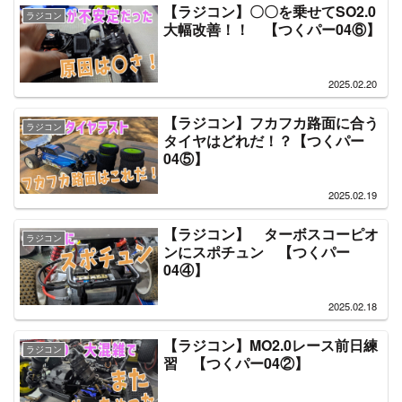
【ラジコン】〇〇を乗せてSO2.0
ラジコン
大幅改善！！ 【つくパー04⑥】
2025.02.20
【ラジコン】フカフカ路面に合う
ラジコン
タイヤはどれだ！？【つくパー
04⑤】
2025.02.19
【ラジコン】 ターボスコーピオ
ラジコン
ンにスポチュン 【つくパー
04④】
2025.02.18
【ラジコン】MO2.0レース前日練
ラジコン
習 【つくパー04②】