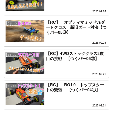
2025.02.25
【RC】 オプティマミッドvsダ
ラジコン
ートクロス 新旧ダート対決【つ
くパー05③】
2025.02.23
【RC】4WDストッククラス2度
ラジコン
目の挑戦 【つくパー05②】
2025.02.21
【RC】 RO1.0 トップスター
ラジコン
トの緊張 【つくパー04①】
2025.02.21