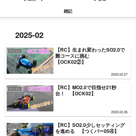
雑記
2025-02
【RC】生まれ変わったSO2.0で
ラジコン
難コースに挑む
【OCK02②】
2025.02.27
【RC】MO2.0で目指せ21秒
ラジコン
台！ 【OCK02】
2025.02.26
【RC】SO2.0少しセッティング
ラジコン
を進める 【つくパー05④】