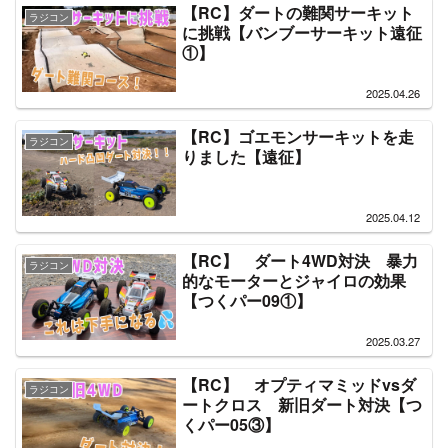
【RC】ダートの難関サーキット
ラジコン
に挑戦【バンブーサーキット遠征
①】
2025.04.26
【RC】ゴエモンサーキットを走
ラジコン
りました【遠征】
2025.04.12
【RC】 ダート4WD対決 暴力
ラジコン
的なモーターとジャイロの効果
【つくパー09①】
2025.03.27
【RC】 オプティマミッドvsダ
ラジコン
ートクロス 新旧ダート対決【つ
くパー05③】