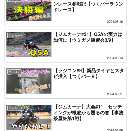
ンレース参戦記【つくパーラウン
ドレース】
2024.03.18
【ジムカーナ#31】Q5Aの実力は
ジムカーナ
如何に【ウミガメ練習会3/9】
2024.03.13
【ラジコン#9】新品タイヤとスタ
ラジコン
ビ投入【つくパー８】
2024.03.11
【ジムカーナ】大会#11 セッテ
ジムカーナ
ィングが根底から覆るの巻【事務
茶屋杯第1戦】
2024.03.08