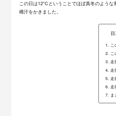
この日は12℃ということでほぼ真冬のような
構汗をかきました。
目
こ
こ
走
走
走
走
ま