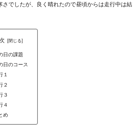
寒さでしたが、良く晴れたので昼頃からは走行中は結
次
の日の課題
の日のコース
行１
行２
行３
行４
とめ