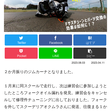
Twitter
Facebook
はてブ
Pocket
LINE
コピー
2023.08.03
2023.04.11
２か月振りのジムカーナとなりました。
１月末に同スクールで走行し、次は練習会に参加しようと
したところフォークオイル漏れを発見。練習会をキャンセ
ルして修理件チューニングに出しておりました。フォーク
を外してスクーデリアオクムラさんに発送、往復まる１か