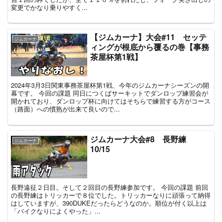
変更でかなり乗りやすく...
【ジムカーナ】大会#11 セッテ
ジムカーナ
ィングが根底から覆るの巻【事務
茶屋杯第1戦】
2024年3月3日関東事務茶屋杯第1戦、今年のジムカーナシーズンの開
幕です。 今回の課題 同日につくばサーキットでダンロップ練習会が
開かれており、ダンロップ杯に向けてはそちらで練習する方がコース
（路面）への慣熟が出来て良いので...
ジムカーナ大会#8 長野練
ジムカーナ
10/15
長野遠征２日目。そして２回目の長野練参加です。 今回の課題 前回
の長野練はトリッカーで８位でした。トリッカーなりに頑張って納得
はしていますが、390DUKEだったらどうなのか。順位が付く以上は
「バイクなりによくやった」...