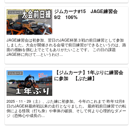
ジムカーナ#15 JAGE練習会
ジムカーナ
9/2 106%
JAGE練習会は初参加、翌日のJAGE杯第３戦の前日練習として参加
しました。大会が開催される会場で前日練習ができるというのは、路
面の感触を掴む上でとてもありがたいことです。 この日の課題
JAGE杯に向けて…というわけ...
【ジムカーナ】1年ぶりに練習会
ジムカーナ
に参加 【ぶた練】
2025・11・29（土）、ぶた練に初参加。 今年のこれまで 昨年12月8
日のJAGE杯最終戦以来の走行となりました。 最終戦前日練習での転
倒による怪我（打ち身）や車体の破損、そして何より心理的なダメー
ジ（恐怖心や成長の...