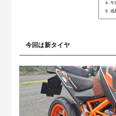
午
感
今回は新タイヤ