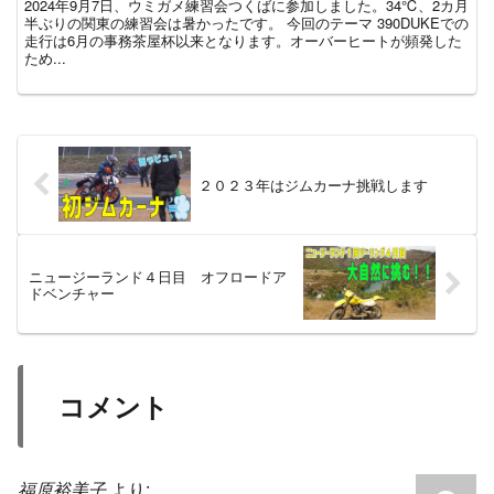
2024年9月7日、ウミガメ練習会つくばに参加しました。34℃、2カ月
半ぶりの関東の練習会は暑かったです。 今回のテーマ 390DUKEでの
走行は6月の事務茶屋杯以来となります。オーバーヒートが頻発した
ため...
２０２３年はジムカーナ挑戦します
ニュージーランド４日目 オフロードア
ドベンチャー
コメント
福原裕美子
より: