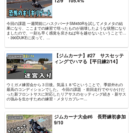
12/9 105.4%
今回の課題 一週間前にハスクバーナSM450Rを試してメタメタの結
果になり、ここまでの練習で培ったものが崩壊したような状態になり
ましたので、一刻も早く感覚を戻さねば年を越せないということで…
・390DUKEに戻って、...
【ジムカーナ】#27 サスセッテ
ジムカーナ
ィングでハマる【平日練2/14】
ウミガメ練習会から３日後。気温１８℃ということで、季節外れの
最高のコンディションでした。 今回の課題 ・前回走行でやりかけだ
った新フロントサスに対応したリアサスのセッティング続き・新サス
の強みを生かすための練習・メタリカブレー...
ジムカーナ大会#6 長野練初参加
ジムカーナ
9/10