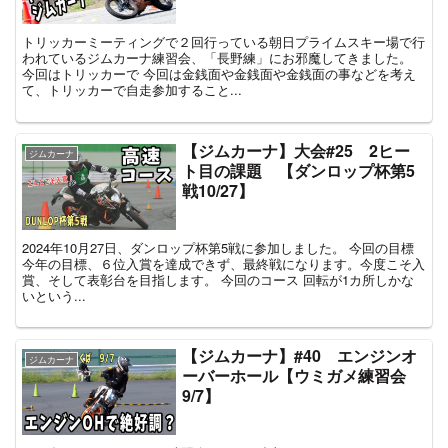
トリッカーミーティングで２回行っている朝日プライムスキー場で行
われているジムカーナ練習会、「長野練」にお邪魔してきました。
今回はトリッカーで 今回は金銭面や金銭面や金銭面の事などを考え
て、トリッカーで自走参加すること...
【ジムカーナ】大会#25 2ヒー
ジムカーナ
ト目の課題 【ダンロップ杯第5
戦10/27】
2024年10月27日、ダンロップ杯第5戦に参加しました。 今回の目標
今年の目標、６位入賞を達成できず、最終戦になります。今度こそ入
賞、そして表彰台を目指します。 今回のコース 回転が1カ所しかな
いという...
【ジムカーナ】#40 エンジンオ
ジムカーナ
ーバーホール【ウミガメ練習会
9/7】