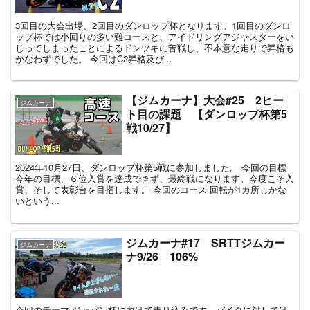
3回目の大会出場、2回目のダンロップ杯となります。1回目のダンロ
ップ杯では小回りの多い難コースと、アイドリングアジャスターをい
じってしまったことによるドンツキに苦戦し、不本意な走りで昇格も
かなわずでした。 今回はC2昇格及び...
【ジムカーナ】大会#25 2ヒー
ジムカーナ
ト目の課題 【ダンロップ杯第5
戦10/27】
2024年10月27日、ダンロップ杯第5戦に参加しました。 今回の目標
今年の目標、６位入賞を達成できず、最終戦になります。今度こそ入
賞、そして表彰台を目指します。 今回のコース 回転が1カ所しかな
いという...
ジムカーナ#17 SRTTジムカー
ジムカーナ
ナ9/26 106%
今回のテーマ ジャパン杯に向けて走り込みです。バイクに対しては