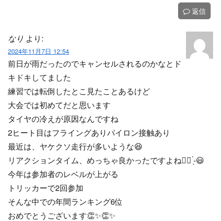
返信
なり
より:
2024年11月7日 12:54
前日が雨だったのでキャンセルされるのかなとド
キドキしてました
練習では転倒したとこ見たことあるけど
大会では初めてだと思います
タイヤの冷えが原因なんですね
2ヒート目はフライングありパイロン接触あり
最近は、ヤケクソ走行が多いような😆
リアクションタイム、めっちゃ良かったですよね👍🏻 ̖́-‬😃
今年は参加者のレベルが上がる
トリッカーで2回参加
そんな中での年間ランキング6位
おめでとうございます👏✨👏✨️