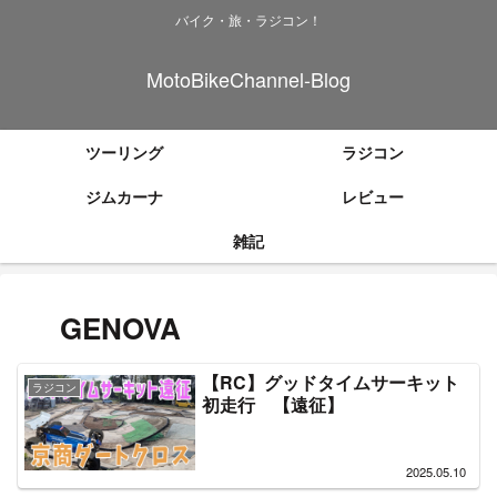
バイク・旅・ラジコン！
MotoBikeChannel-Blog
ツーリング
ラジコン
ジムカーナ
レビュー
雑記
GENOVA
【RC】グッドタイムサーキット
ラジコン
初走行 【遠征】
2025.05.10