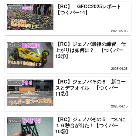
【RC】 GFCC2025レポート
ラジコン
【つくパー14】
2025.05.05
【RC】ジェノバ最後の練習 仕
ラジコン
上がりは如何に？ 【つくパー
13①】
2025.04.28
【RC】ジェノバその６ 新コー
ラジコン
スとデフオイル 【つくパー
11②】
2025.04.15
【RC】ジェノバその５ ついに
ラジコン
１６秒台が出た！【つくパー
10③】