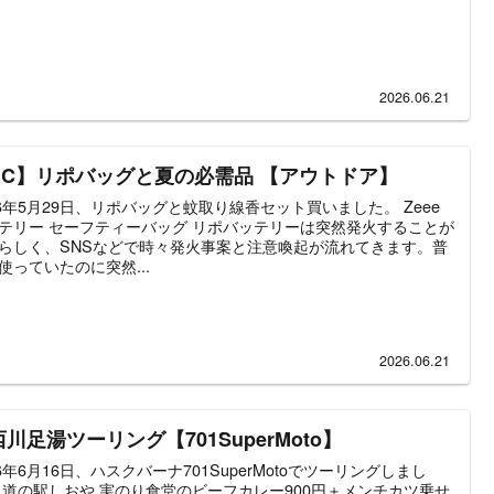
2026.06.21
RC】リポバッグと夏の必需品 【アウトドア】
26年5月29日、リポバッグと蚊取り線香セット買いました。 Zeee
テリー セーフティーバッグ リポバッテリーは突然発火することが
らしく、SNSなどで時々発火事案と注意喚起が流れてきます。普
使っていたのに突然...
2026.06.21
川足湯ツーリング【701SuperMoto】
26年6月16日、ハスクバーナ701SuperMotoでツーリングしまし
 道の駅しおや 実のり食堂のビーフカレー900円＋メンチカツ乗せ