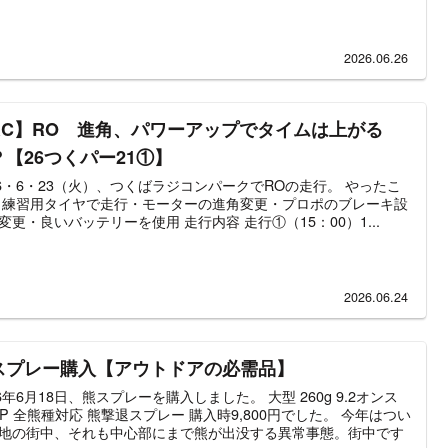
2026.06.26
RC】RO 進角、パワーアップでタイムは上がる
？【26つくパー21①】
26・6・23（火）、つくばラジコンパークでROの走行。 やったこ
・練習用タイヤで走行・モーターの進角変更・プロポのブレーキ設
変更・良いバッテリーを使用 走行内容 走行①（15：00）1...
2026.06.24
スプレー購入【アウトドアの必需品】
26年6月18日、熊スプレーを購入しました。 大型 260g 9.2オンス
AP 全熊種対応 熊撃退スプレー 購入時9,800円でした。 今年はつい
地の街中、それも中心部にまで熊が出没する異常事態。街中です