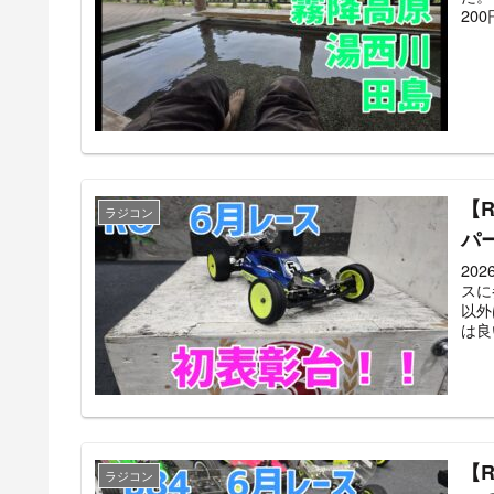
20
【
ラジコン
パ
20
スに
以外
は良
【
ラジコン