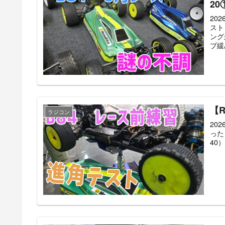
20
20
スト
ング
プ緩
【
ラジコン
20
った
40）