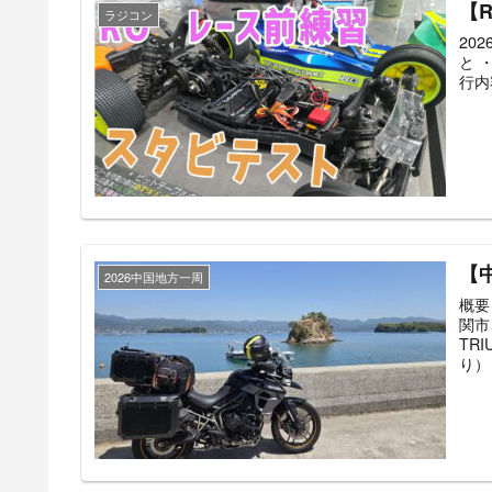
【
ラジコン
20
と 
行内容
【
2026中国地方一周
概要
関市
TR
り） .