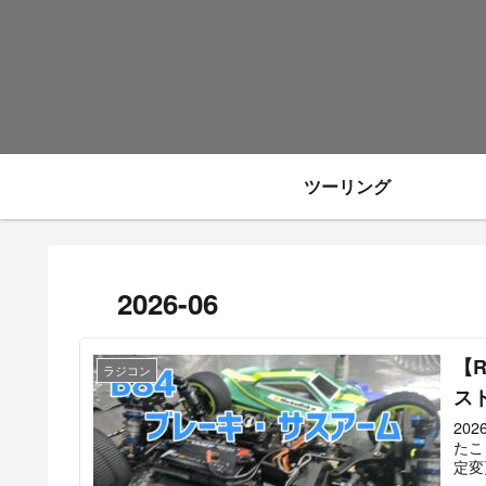
ツーリング
2026-06
【
ラジコン
ス
20
たこ
定変