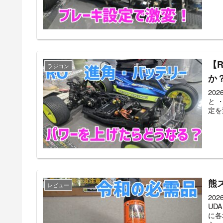
【
ラジコン
か
20
と 
定を
熊
レビュー
20
UD
に各