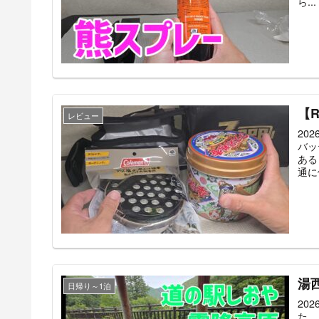
ら...
【
レビュー
20
バッ
ある
通に
湯西
日帰り～1泊
20
た。