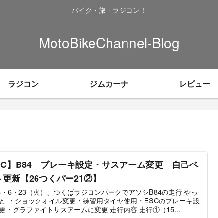
バイク・旅・ラジコン！
MotoBikeChannel-Blog
ラジコン
ジムカーナ
レビュー
RC】B84 ブレーキ設定・サスアーム変更 自己ベ
ト更新【26つくパー21②】
26・6・23（火）、つくばラジコンパークでアソシB84の走行 やっ
と ・ショックオイル変更・練習用タイヤ使用・ESCのブレーキ設
更・グラファイトサスアームに変更 走行内容 走行①（15...