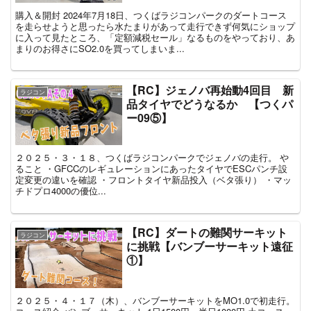
購入＆開封 2024年7月18日、つくばラジコンパークのダートコース
を走らせようと思ったら水たまりがあって走行できず何気にショップ
に入って見たところ、「定額減税セール」なるものをやっており、あ
まりのお得さにSO2.0を買ってしまいま...
【RC】ジェノバ再始動4回目 新
ラジコン
品タイヤでどうなるか 【つくパ
ー09⑤】
２０２５・３・１８、つくばラジコンパークでジェノバの走行。 や
ること ・GFCCのレギュレーションにあったタイヤでESCパンチ設
定変更の違いを確認 ・フロントタイヤ新品投入（ベタ張り） ・マッ
チドプロ4000の優位...
【RC】ダートの難関サーキット
ラジコン
に挑戦【バンブーサーキット遠征
①】
２０２５・４・１７（木）、バンブーサーキットをMO1.0で初走行。