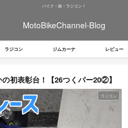
バイク・旅・ラジコン！
MotoBikeChannel-Blog
ラジコン
ジムカーナ
レビュー
かの初表彰台！【26つくパー20②】
ラジコン