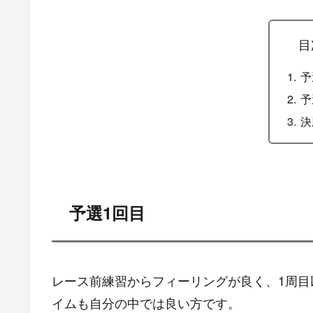
目
予
予
決
予選1回目
レース前練習からフィーリングが良く、1周
イムも自分の中では良い方です。