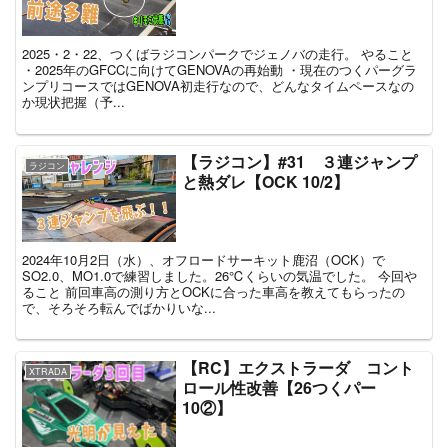
2025・2・22、つくばラジコンパークでジェノバの走行。 やること
・2025年のGFCCに向けてGENOVAの再始動 ・現在のつくパーグラ
ンプリコースではGENOVA初走行なので、どんなタイムペースなの
か現状把握（予...
【ラジコン】#31 ３連ジャンプ
ラジコン
と熱ダレ【OCK 10/2】
2024年10月2日（水）、オフロードサーキット鹿沼（OCK）で
SO2.0、MO1.0で練習しました。26℃くらいの気温でした。 今回や
ること 前回車高の測り方とOCKに合った車高を教えてもらったの
で、そろそろ転んでばかりいな...
【RC】エクストラーダ コント
XTRADA
ロール性改善【26つくパー
10②】