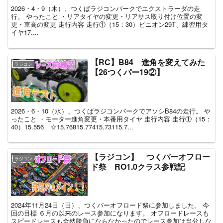
2026・4・9（木）、つくばラジコンパークでエクストラーダの走
行。 やったこと ・リアタイヤの変更・リアサス取り付け位置の変
更・車高の変更 走行内容 走行①（15：30）ピニオン29T、練習用タ
イヤ17....
【RC】B84 進角を変えてみた
ラジコン
【26つくパー19②】
2026・6・10（水）、つくばラジコンパークでアソシB84の走行。 や
ったこと ・モーター進角変更・本番用タイヤ 走行内容 走行①（15：
40）15.556 ☆15.76815.77415.73115.7...
【ラジコン】 つくパーオフロー
ラジコン
ド祭 RO1.0クラス参戦記
2024年11月24日（日）、つくパーオフロード祭に参加しました。 今
回の目標 ６月の以来のレース参加になります。 オフロードレースも
スピードレースも全然勝負にならなかったのでレース参加は当分しな