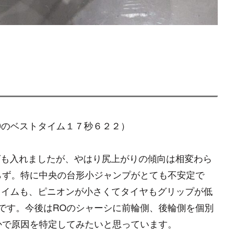
0のベストタイム１７秒６２２）
ングも入れましたが、やはり尻上がりの傾向は相変わら
らず。特に中央の台形小ジャンプがとても不安定で
、タイムも、ピニオンが小さくてタイヤもグリップが低
です。今後はROのシャーシに前輪側、後輪側を個別
かで原因を特定してみたいと思っています。