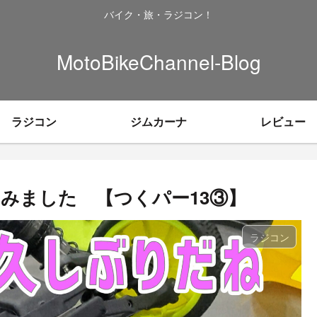
バイク・旅・ラジコン！
MotoBikeChannel-Blog
ラジコン
ジムカーナ
レビュー
てみました 【つくパー13③】
ラジコン