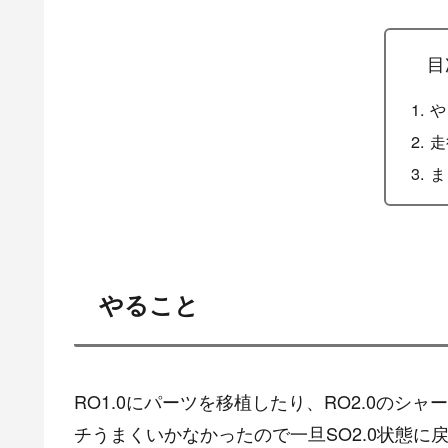
目
や
走
ま
やること
RO1.0にパーツを移植したり、RO2.0の
チうまくいかなかったので一旦SO2.0状態