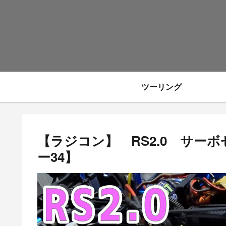
ツーリング
【ラジコン】 RS2.0 サー
ー34】