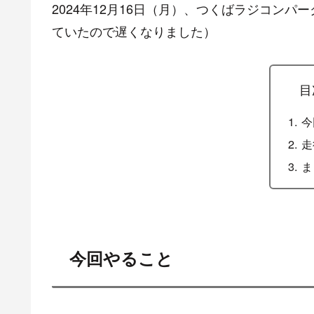
2024年12月16日（月）、つくばラジコンパ
ていたので遅くなりました）
目
今
走
ま
今回やること