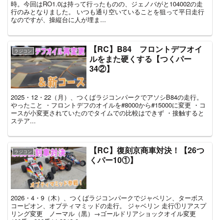
時。今回はRO1.0は持って行ったものの、ジェノバがと104002の走
行のみとなりました。 いつも通り空いていることを狙って平日走行
なのですが、操縦台に人が埋ま...
【RC】B84 フロントデフオイ
ラジコン
ルをまた硬くする【つくパー
34②】
2025・12・22（月）、つくばラジコンパークでアソシB84の走行。
やったこと ・フロントデフのオイルを#8000から#15000に変更 ・コ
ースが小変更されていたのでタイムでの比較はできず ・接触すると
ステア...
【RC】復刻京商車対決！【26つ
ラジコン
くパー10①】
2026・4・9（木）、つくばラジコンパークでジャベリン、ターボス
コーピオン、オプティマミッドの走行。 ジャベリン 走行①リアスプ
リング変更 ノーマル（黒）→ゴールドリアショックオイル変更