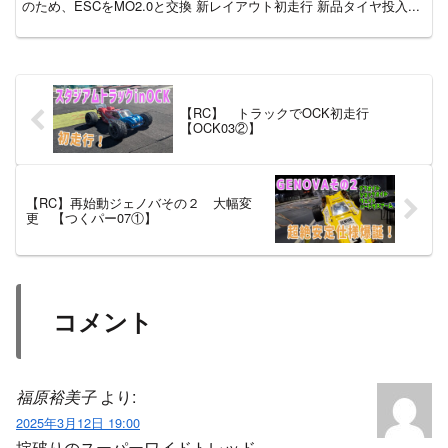
のため、ESCをMO2.0と交換 新レイアウト初走行 新品タイヤ投入...
【RC】 トラックでOCK初走行
【OCK03②】
【RC】再始動ジェノバその２ 大幅変
更 【つくパー07①】
コメント
福原裕美子
より:
2025年3月12日 19:00
掟破りのスーパーワイドトレッド。