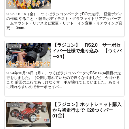
2025・6・6（金）、つくばラジコンパークでROの走行。 軽量ボディ
の作成 やること ・軽量ボディテスト・グラファイトリアアッパーア
ームマウント・リアスタビ変更・リアトーイン変更・リアウイング変
更・13mm...
【ラジコン】 RS2.0 サーボセ
ラジコン
イバー仕様で走り込み 【つくパ
ー34】
2024年12月16日（月）、つくばラジコンパークでRS2.0の4回目の走
行をしました。（公開し忘れていたので遅くなりました） 今回やる
こと 前回の走行であっけなくサーボが壊れてしまいました。あまり
に壊れやすいのでサーボセイバ...
【ラジコン】ホットショット購入
ラジコン
から初走行まで【26つくパー
01①】