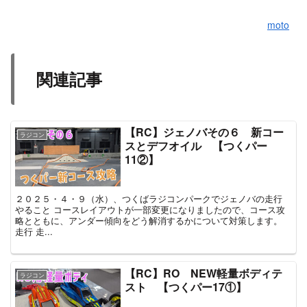
moto
関連記事
【RC】ジェノバその６ 新コー
ラジコン
スとデフオイル 【つくパー
11②】
２０２５・４・９（水）、つくばラジコンパークでジェノバの走行
やること コースレイアウトが一部変更になりましたので、コース攻
略とともに、アンダー傾向をどう解消するかについて対策します。
走行 走...
【RC】RO NEW軽量ボディテ
ラジコン
スト 【つくパー17①】