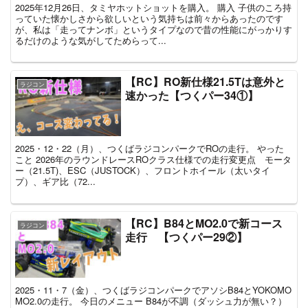
2025年12月26日、タミヤホットショットを購入。 購入 子供のころ持
っていた懐かしさから欲しいという気持ちは前々からあったのです
が、私は「走ってナンボ」というタイプなので昔の性能にがっかりす
るだけのような気がしてためらって...
【RC】RO新仕様21.5Tは意外と
ラジコン
速かった【つくパー34①】
2025・12・22（月）、つくばラジコンパークでROの走行。 やった
こと 2026年のラウンドレースROクラス仕様での走行変更点 モータ
ー（21.5T)、ESC（JUSTOCK）、フロントホイール（太いタイ
プ）、ギア比（72...
【RC】B84とMO2.0で新コース
ラジコン
走行 【つくパー29②】
2025・11・7（金）、つくばラジコンパークでアソシB84とYOKOMO
MO2.0の走行。 今日のメニュー B84が不調（ダッシュ力が無い？）