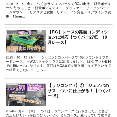
2025・6・6（金）、つくばラジコンパークでROの走行。 軽量ボディ
の作成 やること ・軽量ボディテスト・グラファイトリアアッパーア
ームマウント・リアスタビ変更・リアトーイン変更・リアウイング変
更・13mm...
【RC】レースの路面コンディシ
ラジコン
ョンに対応【つくパー27② 10
月レース】
2025・10・13（月）、つくばラジコンパークで10月ラウンドオフロ
ードレース、４WDストッククラスに出場しました。 目標 アソシB84
での初レースになります。前回はMO2.0で決勝０周リタイアという涙
の結果でしたので、しっ...
【ラジコン#17】① ジェノバの
ラジコン
サス ついに仕上がる！【つくパ
ー15】
2024年5月9日（木）、つくばラジコンパークに行きました。まさか
の三たびというか四たびというか、またコースが変わっていて驚きま