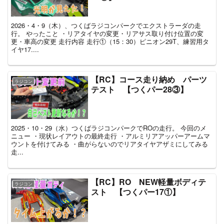
2026・4・9（木）、つくばラジコンパークでエクストラーダの走
行。 やったこと ・リアタイヤの変更・リアサス取り付け位置の変
更・車高の変更 走行内容 走行①（15：30）ピニオン29T、練習用タ
イヤ17....
【RC】コース走り納め パーツ
ラジコン
テスト 【つくパー28③】
2025・10・29（水）つくばラジコンパークでROの走行。 今回のメ
ニュー ・現状レイアウトの最終走行 ・アルミリアアッパーアームマ
ウントを付けてみる ・曲がらないのでリアタイヤアザミにしてみる
走...
【RC】RO NEW軽量ボディテ
ラジコン
スト 【つくパー17①】