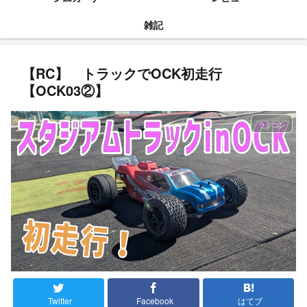
雑記
【RC】 トラックでOCK初走行
【OCK03②】
ラジコン
Twitter
Facebook
はてブ