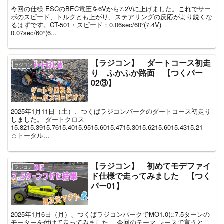
今回の仕様 ESCのBEC電圧を6Vから7.2Vに上げました。これでサー
ボのスピード、トルクとも上がり、ステアリングの反応がより鋭くな
るはずです。CT-501・スピード：0.06sec/60°(7.4V)
0.07sec/60°(6...
【ラジコン】 ダートコース初走
ラジコン
り ふかふか路面 【つくパー
02③】
2025年1月11日（土）、つくばラジコンパークのダートコース初走り
しました。 ダートクロス
15.8215.3915.7615.4015.9515.6015.4715.3015.6215.6015.4315.21
☆トータル...
【ラジコン】 初めてモデファイ
ラジコン
ド仕様で走ってみました 【つく
パー01】
2025年1月6日（月）、つくばラジコンパークでMO1.0に7.5ターンの
モーターを付けて走ってみました。 今回のテーマ レースで言うとこ