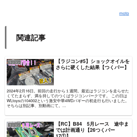
moto
関連記事
【ラジコン#5】ショックオイルを
ラジコン
さらに硬くした結果【つくパー】
2024年2月16日。前回の走行から１週間。最近はラジコンを走らせた
くてたまらず、満を持してのつくばラジコンパークです。 この日は
WLtoysの104002という激安中華4WDバギーの初走行も行いました。
そちらは別記事、別動画にて。...
【RC】B84 5月レース 途中ま
ラジコン
では計画通り【26つくパー
17①】