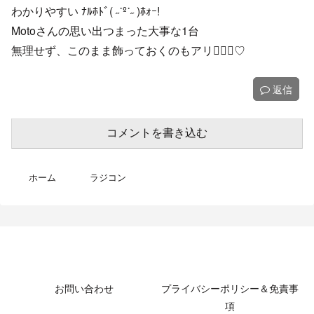
わかりやすい ﾅﾙﾎﾄﾞ( ˶˙º˙˶ )ﾎｫｰ!
Motoさんの思い出つまった大事な1台
無理せず、このまま飾っておくのもアリ🙆🏻‍♀️♡
返信
コメントを書き込む
ホーム
ラジコン
MotoBikeChannel-Blog
お問い合わせ
プライバシーポリシー＆免責事
項