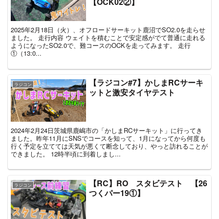
【OCK02②】
2025年2月18日（火）、オフロードサーキット鹿沼でSO2.0を走らせ
ました。 走行内容 ウェイトを積むことで安定感がでて普通に走れる
ようになったSO2.0で、難コースのOCKを走ってみます。 走行
①（13:0...
【ラジコン#7】かしまRCサーキ
ラジコン
ットと激安タイヤテスト
2024年2月24日茨城県鹿嶋市の「かしまRCサーキット」に行ってき
ました。昨年11月にSNSでコースを知って、1月になってから何度も
行く予定を立てては天気が悪くて断念しており、やっと訪れることが
できました。 12時半頃に到着しまし...
【RC】RO スタビテスト 【26
ラジコン
つくパー19①】