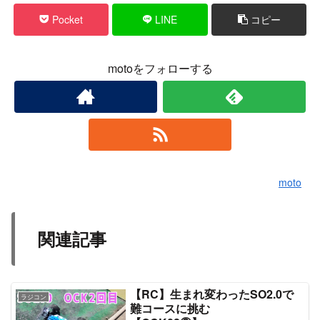
Pocket
LINE
コピー
motoをフォローする
moto
関連記事
【RC】生まれ変わったSO2.0で
ラジコン
難コースに挑む