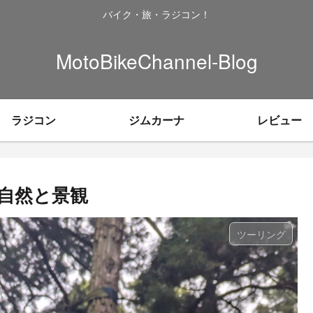
バイク・旅・ラジコン！
MotoBikeChannel-Blog
ラジコン
ジムカーナ
レビュー
自然と景観
ツーリング