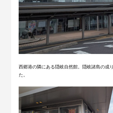
西郷港の隣にある隠岐自然館。隠岐諸島の成
た。