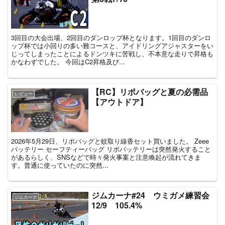
3回目の大会出場、2回目のダンロップ杯となります。1回目のダンロ
ップ杯では小回りの多い難コースと、アイドリングアジャスターをい
じってしまったことによるドンツキに苦戦し、不本意な走りで昇格も
かなわずでした。 今回はC2昇格及び...
【RC】リポバッグと夏の必需品
レビュー
【アウトドア】
2026年5月29日、リポバッグと蚊取り線香セット買いました。 Zeee
バッテリー セーフティーバッグ リポバッテリーは突然発火すること
があるらしく、SNSなどで時々発火事案と注意喚起が流れてきま
す。普通に使っていたのに突然...
ジムカーナ#24 ウミガメ練習会
ジムカーナ
12/9 105.4%