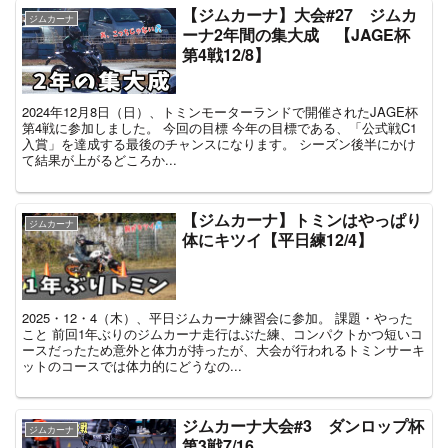
【ジムカーナ】大会#27 ジムカ
ジムカーナ
ーナ2年間の集大成 【JAGE杯
第4戦12/8】
2024年12月8日（日）、トミンモーターランドで開催されたJAGE杯
第4戦に参加しました。 今回の目標 今年の目標である、「公式戦C1
入賞」を達成する最後のチャンスになります。 シーズン後半にかけ
て結果が上がるどころか...
【ジムカーナ】トミンはやっぱり
ジムカーナ
体にキツイ【平日練12/4】
2025・12・4（木）、平日ジムカーナ練習会に参加。 課題・やった
こと 前回1年ぶりのジムカーナ走行はぶた練、コンパクトかつ短いコ
ースだったため意外と体力が持ったが、大会が行われるトミンサーキ
ットのコースでは体力的にどうなの...
ジムカーナ大会#3 ダンロップ杯
ジムカーナ
第3戦7/16