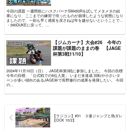
今回の課題 一週間前にハスクバーナSM450Rを試してメタメタの結
果になり、ここまでの練習で培ったものが崩壊したような状態になり
ましたので、一刻も早く感覚を戻さねば年を越せないということで…
・390DUKEに戻って、...
【ジムカーナ】大会#26 今年の
ジムカーナ
課題が課題のままの巻 【JAGE
杯第3戦11/10】
2024年11月10日（日）、JAGE杯第3戦に参加しました。 今回の目標
今年の目標、「公式戦での6位入賞」 いまだ未達成 回転や小さいタ
ーンが多い傾向のあるJAGE杯で長野修行の成果を発揮したい。 今回
の...
【ラジコン】#31 ３連ジャンプと熱ダレ
【OCK 10/2】