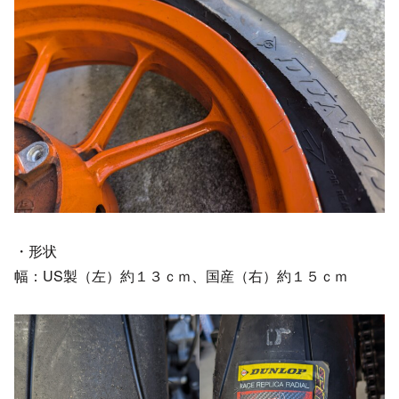
・形状
幅：US製（左）約１３ｃｍ、国産（右）約１５ｃｍ