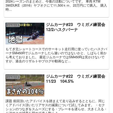
2024シーズンのまとめと、今後の活動についてです。 車両 KTM
390DUKE（2016）ヤフオクにて11,500ｋｍ、23万円にて購入。 購入
時...
ジムカーナ#23 ウミガメ練習会
ジムカーナ
12/2ハスクバーナ
もてぎ北ショートコースでのサーキット走行用に使っていたハスクバ
ーナSM450Rでジムカーナしたら速いのではないかと、しばらく前か
ら考えておりました。 最近ジムカーナではSM450Rは見かけないで
すが、過去のリザルトやブログや動画など...
ジムカーナ#22 ウミガメ練習会
ジムカーナ
11/23 104.5%
課題 前回頂いたアドバイスを踏まえて走り込みするとともに、同じ
くアドバイス頂いたリアサスの減衰について試してみます。 ・セク
ションのつなぎをスムーズにする・ブレーキを遅らせ、大きく入る・
リアサスの減衰を弱めて速く動くよ...