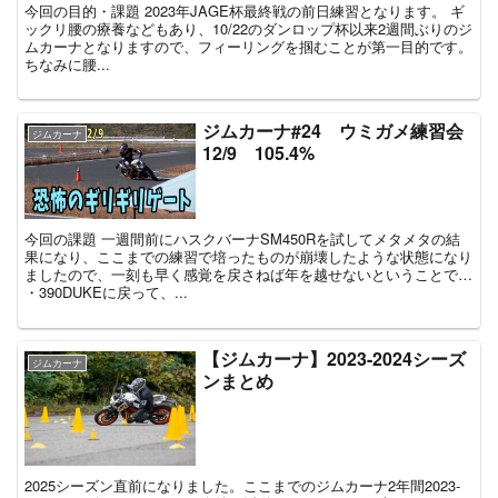
今回の目的・課題 2023年JAGE杯最終戦の前日練習となります。 ギ
ックリ腰の療養などもあり、10/22のダンロップ杯以来2週間ぶりのジ
ムカーナとなりますので、フィーリングを掴むことが第一目的です。
ちなみに腰...
ジムカーナ#24 ウミガメ練習会
ジムカーナ
12/9 105.4%
今回の課題 一週間前にハスクバーナSM450Rを試してメタメタの結
果になり、ここまでの練習で培ったものが崩壊したような状態になり
ましたので、一刻も早く感覚を戻さねば年を越せないということで…
・390DUKEに戻って、...
【ジムカーナ】2023-2024シーズ
ジムカーナ
ンまとめ
2025シーズン直前になりました。ここまでのジムカーナ2年間2023‐