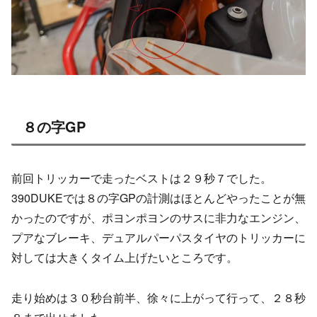
８の字GP
前回トリッカーで走ったベストは２９秒７でした。
390DUKEでは８の字GPの計測はほとんどやったことが無
かったのですが、ポヨンポヨンのサスに非力なエンジン、
プアなブレーキ、デュアルパーパスタイヤのトリッカーに
対しては大きくタイム上げたいところです。
走り始めは３０秒台前半、徐々に上がって行って、２８秒