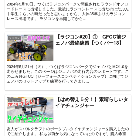
2024年3月10日、つくばラジコンパークで開催されたラウンドオフロ
ードレースに出場しました。最後にラジコンレースに出たのはたぶん
中学生くらいの時だったと思いますから、大体35年ぶりのラジコン
レース出場です。 ラジコンを再開してから...
【ラジコン#20】① GFCC前ジ
ラジコン
ェノバ最終練習【つくパー18】
2024年5月21日（火）、つくばラジコンパークでジェノバとMO1.0を
走らせました。このページはジェノバの走行内容のレポートです。こ
の二ヵ月GFCC（ジーフォースコンペティションカップ）に向けてジ
ェノバのセットアップと練習を行ってきまし...
【はめ替え５分！】素晴らしいタ
レビュー
イヤチェンジャー
友人がスバルクラフトのポータブルタイヤチェンジャーを購入したの
でご紹介します。 私も以前から気になっていたのですが、購入希望