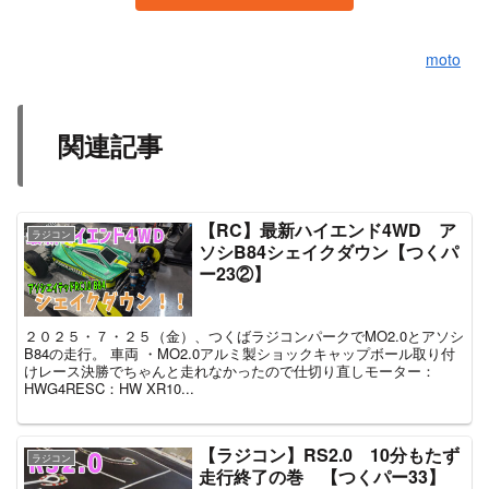
moto
関連記事
【RC】最新ハイエンド4WD ア
ラジコン
ソシB84シェイクダウン【つくパ
ー23②】
２０２５・７・２５（金）、つくばラジコンパークでMO2.0とアソシ
B84の走行。 車両 ・MO2.0アルミ製ショックキャップボール取り付
けレース決勝でちゃんと走れなかったので仕切り直しモーター：
HWG4RESC：HW XR10...
【ラジコン】RS2.0 10分もたず
ラジコン
走行終了の巻 【つくパー33】