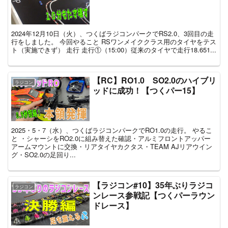
2024年12月10日（火）、つくばラジコンパークでRS2.0、3回目の走
行をしました。 今回やること RSワンメイククラス用のタイヤをテス
ト（実施できず） 走行 走行①（15:00）従来のタイヤで走行18.651...
【RC】RO1.0 SO2.0のハイブリ
ラジコン
ッドに成功！【つくパー15】
2025・5・7（水）、つくばラジコンパークでRO1.0の走行。 やるこ
と ・シャーシをRO2.0に組み替えた確認・アルミフロントアッパー
アームマウントに交換・リアタイヤカクタス・TEAM AJリアウイン
グ・SO2.0の足回り...
【ラジコン#10】35年ぶりラジコ
ラジコン
ンレース参戦記【つくパーラウン
ドレース】