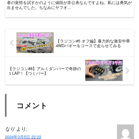
者の覚悟を試すかのように値段が非公表なんですよね。私には勇気が
出ませんでした。ちなみにヤフオ...
【ラジコン#5 オフ編】暴力的な激安中華
4WDバギーをコースで走らせてみる
【ラジコン#8】アルミダンパーで奇跡の
１LAP！【つくパー】
コメント
なり
より:
2024年3月5日 22:22