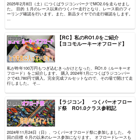
2025年2月8日（土）につくばラジコンパークでMO2.0を走らせまし
た。 目的 １月のレース以来のつくパー走行となり、レース前のフィ
ーリング確認を行います。また、新品タイヤでの走行確認をします。
...
【RC】私のRO1.0をご紹介
ラジコン
【ヨコモルーキーオフロード】
私が昨年100万円もつぎ込むきっかけとなった、RO1.0（ルーキーオ
フロード）をご紹介します。 購入 2024年1月につくばラジコンパー
クで43,780円で購入。完全完成フルセットなので、その場で開けて走
行しました。 そ...
【ラジコン】 つくパーオフロー
ラジコン
ド祭 RO1.0クラス参戦記
2024年11月24日（日）、つくパーオフロード祭に参加しました。 今
回の目標 ６月の以来のレース参加になります。 オフロードレースも