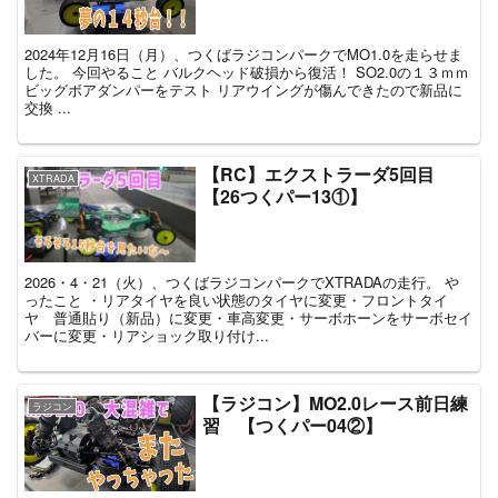
2024年12月16日（月）、つくばラジコンパークでMO1.0を走らせま
した。 今回やること バルクヘッド破損から復活！ SO2.0の１３ｍｍ
ビッグボアダンパーをテスト リアウイングが傷んできたので新品に
交換 ...
【RC】エクストラーダ5回目
XTRADA
【26つくパー13①】
2026・4・21（火）、つくばラジコンパークでXTRADAの走行。 や
ったこと ・リアタイヤを良い状態のタイヤに変更・フロントタイ
ヤ 普通貼り（新品）に変更・車高変更・サーボホーンをサーボセイ
バーに変更・リアショック取り付け...
【ラジコン】MO2.0レース前日練
ラジコン
習 【つくパー04②】