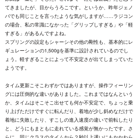
てきましたが、目からうろこです。というか、昨年ジェノ
バでも同じことを言ったような気がしますが……ラジコン
の場合、私の常識になかった「グリップしすぎる」や「軽
すぎる」があるんですよね。
スプリングの設定もシャーシその他の剛性も、基本的にレ
ギュレーションの1,500gを基準に設計されているのでし
ょう。軽すぎることによって不安定さが出てしまっていた
ようです。
タイム更新こそこわずかではありますが、操作フィーリン
グには圧倒的な違いがありました。これまではなんという
か、タイムはそこそこ出せても何か不安定で、ちょっと乗
り上げただけですぐに転んだり、着地が少し斜めなだけで
着地に失敗したり、すこしの進入速度の違いで前転したり
と、どうにもまともに走れている感覚が無かったです。さ
らに、同じクラスのタイムから２秒以上遅いにもかかわら