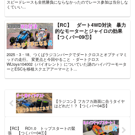
スピードレースも全然勝負にならなかったのでレース参加は当分しな
くていい...
【RC】 ダート4WD対決 暴力
ラジコン
的なモーターとジャイロの効果
【つくパー09①】
2025・3・18、つくばラジコンパークでダートクロスとオプティマミ
ッドの走行。 変更点と今回やること ・ダートクロス
WLtoys104002（バイオレント）についていた謎のハイパワーモータ
ーとESCを移植スクエアアーマーとト...
【ラジコン】フカフカ路面に合うタイヤ
はどれだ！？【つくパー04⑤】
【RC】 RO1.0 トップスタートの緊
張 【つくパー04①】