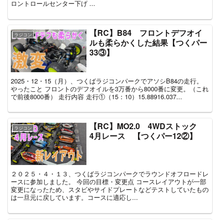
ロントロールセンター下げ ...
【RC】B84 フロントデフオイ
ラジコン
ルも柔らかくした結果【つくパー
33③】
2025・12・15（月）、つくばラジコンパークでアソシB84の走行。
やったこと フロントのデフオイルを3万番から8000番に変更。（これ
で前後8000番） 走行内容 走行①（15：10）15.88916.037...
【RC】MO2.0 4WDストック
ラジコン
4月レース 【つくパー12②】
２０２５・４・１３、つくばラジコンパークでラウンドオフロードレ
ースに参加しました。 今回の目標・変更点 コースレイアウトが一部
変更になったため、スタビやサイドプレートなどテストしていたもの
は一旦元に戻しています。コースに適応し...