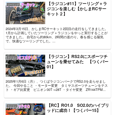
【ラジコン#11】ツーリング＋ラ
ツーリング
ジコンを楽しむ【かしまRCサー
キット２】
2024年3月15日、かしまRCサーキット2回目の走行をしてきました。
1月から計画していたツーリング＋ラジコンをやっと実行することが
できました。 自宅から約80km、2時間の道のり。春を感じる陽気
で、快適なツーリングでした。...
【ラジコン】RS2.0にスポーツチ
ラジコン
ューンを乗せてみた 【つくパー
01】
2025年1月6日（月）、つくばラジコンパークでRS2.0を走らせまし
た。 今回やること ・モーター変更 タミヤスポーツチューンをテス
ト ・ギア比変更 ピニオン30T→28T ・タイヤ変更 ZR144TPM...
【RC】RO1.0 SO2.0のハイブリ
ラジコン
ッドに成功！【つくパー15】