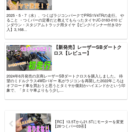
2025・5・7（水）、つくばラジコンパークでPRS1V4TRの走行。 や
ること ・つくパーの定番だと教えてもらったタイヤJC-3163-010 ピ
ンダウン・スタジアムトラック用タイヤ【ピンク/インナー付き/2ケ
入】3,168...
【新発売】レーザーSBダートク
ラジコン
ロス【レビュー】
2024年6月発売の京商レーザーSBダートクロスを購入しました。 待
望のミドルクラス4WDバギー 私がラジコンを再開した2022年ころは
オフロード車を買おうと思うとタミヤか復刻かハイエンドかという印
象で、「タミヤ車よりもう少し...
【RC】13.5Tから21.5Tにモーターを変更
【26つくパー03④】