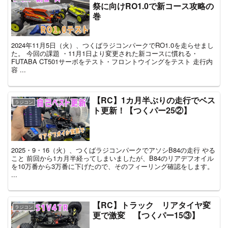
祭に向けRO1.0で新コース攻略の
巻
2024年11月5日（火）、つくばラジコンパークでRO1.0を走らせまし
た。 今回の課題 ・11月1日より変更された新コースに慣れる・
FUTABA CT501サーボをテスト・フロントウイングをテスト 走行内
容 ...
【RC】1カ月半ぶりの走行でベス
ラジコン
ト更新！【つくパー25②】
2025・9・16（火）、つくばラジコンパークでアソシB84の走行 やる
こと 前回から1カ月半経ってしまいましたが、B84のリアデフオイル
を10万番から3万番に下げたので、そのフィーリング確認をします。
...
【RC】トラック リアタイヤ変
ラジコン
更で激変 【つくパー15③】