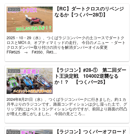
【RC】ダートクロスのリベンジ
ラジコン
なるか【つくパー28①】
2025・10・29（水）、つくばラジコンパークの土コースでダートク
ロスとMO1.0、オプティマミッドの走行。 今日のメニュー ・ダート
クロスダンパー取り付けの渋りを解消ダンパーオイル変更
FR#525 → F#350、R#3...
【ラジコン】#28-① 第二回ダー
ラジコン
ト王決定戦 104002逆襲なる
か！？ 【つくパー25】
2024年8月21日（水）、つくばラジコンパークに行きました。約１カ
月半ぶりのラジコンです。路面コンディションは少し湿った土で、グ
リップ的にはベストコンディションなのですが、前回より路面の凹凸
が増えた感じがしました。 今回の見どころ...
【ラジコン】つくパーオフロード
ラジコン