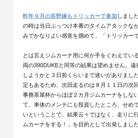
昨年９月の長野練もトリッカーで参加
しまし
の時は当日ぶっつけ本番のタイムアタックな
みでかなりよい感覚を掴めて、「トリッカー
とは言えジムカーナ用に何か手をくわえてい
両の390DUKEと同等の結果は望めません
しようかと３日前くらいまで迷いがありまし
定もあるため、次回走るのは８月１１日の次
事務茶屋杯からほぼ２カ月ジムカーナをしな
て、車体のメンテにも投資したところ、せめ
いということで、結果云々ではなく、走りに
ムカーナをする！」を目的として出発しまし