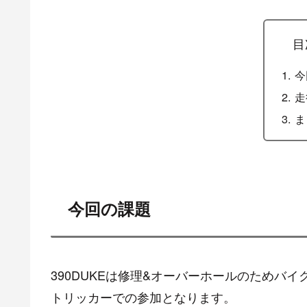
目
今
走
ま
今回の課題
390DUKEは修理&オーバーホールのためバ
トリッカーでの参加となります。