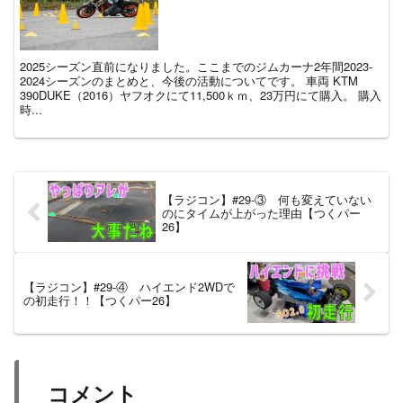
2025シーズン直前になりました。ここまでのジムカーナ2年間2023‐
2024シーズンのまとめと、今後の活動についてです。 車両 KTM
390DUKE（2016）ヤフオクにて11,500ｋｍ、23万円にて購入。 購入
時...
【ラジコン】#29‐③ 何も変えていない
のにタイムが上がった理由【つくパー
26】
【ラジコン】#29‐④ ハイエンド2WDで
の初走行！！【つくパー26】
コメント