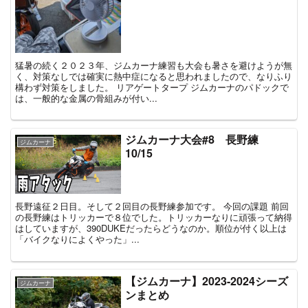
猛暑の続く２０２３年、ジムカーナ練習も大会も暑さを避けようが無
く、対策なしでは確実に熱中症になると思われましたので、なりふり
構わず対策をしました。 リアゲートタープ ジムカーナのパドックで
は、一般的な金属の骨組みが付い...
ジムカーナ大会#8 長野練
ジムカーナ
10/15
長野遠征２日目。そして２回目の長野練参加です。 今回の課題 前回
の長野練はトリッカーで８位でした。トリッカーなりに頑張って納得
はしていますが、390DUKEだったらどうなのか。順位が付く以上は
「バイクなりによくやった」...
【ジムカーナ】2023-2024シーズ
ジムカーナ
ンまとめ