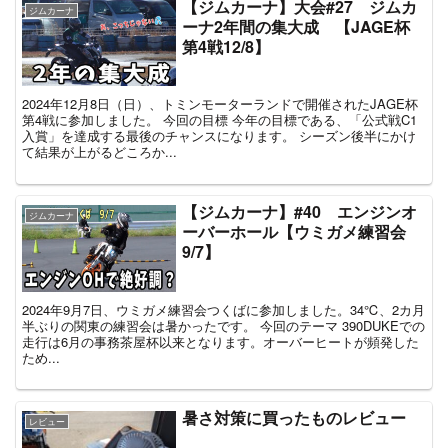
【ジムカーナ】大会#27 ジムカ
ジムカーナ
ーナ2年間の集大成 【JAGE杯
第4戦12/8】
2024年12月8日（日）、トミンモーターランドで開催されたJAGE杯
第4戦に参加しました。 今回の目標 今年の目標である、「公式戦C1
入賞」を達成する最後のチャンスになります。 シーズン後半にかけ
て結果が上がるどころか...
【ジムカーナ】#40 エンジンオ
ジムカーナ
ーバーホール【ウミガメ練習会
9/7】
2024年9月7日、ウミガメ練習会つくばに参加しました。34℃、2カ月
半ぶりの関東の練習会は暑かったです。 今回のテーマ 390DUKEでの
走行は6月の事務茶屋杯以来となります。オーバーヒートが頻発した
ため...
暑さ対策に買ったものレビュー
レビュー