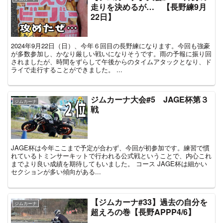
走りを決めるが… 【長野練9月
22日】
2024年9月22日（日）、今年６回目の長野練になります。今回も強豪
が多数参加し、かなり厳しい戦いになりそうです。雨の予報に振り回
されましたが、時間をずらして午後からのタイムアタックとなり、ド
ライで走行することができました。 ...
ジムカーナ大会#5 JAGE杯第３
ジムカーナ
戦
JAGE杯は今年ここまで予定が合わず、今回が初参加です。練習で慣
れているトミンサーキットで行われる公式戦ということで、内心これ
までより良い成績を期待してもいました。 コース JAGE杯は細かい
セクションが多い傾向がある...
【ジムカーナ#33】過去の自分を
ジムカーナ
超えろの巻【長野APPP4/6】