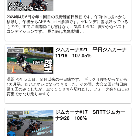
2024年4月6日今年１回目の長野練前日練習です。午前中に栃木から
移動し、午後からAPPPに半日参加です。ゲレンデに雪は残っている
ものの、すでに道路脇にも雪はなく、気温１６℃、爽やかなベスト
コンディションです。 昼ご飯は丸亀製麺 ...
ジムカーナ#21 平日ジムカーナ
ジムカーナ
11/16 107.05%
課題 今年５回目、８月以来の平日練です。 ギックリ腰をやってから
1カ月弱、だいぶマシになってきました。その間、大会２回と前日練
習１回のみでしたが、全て１１０％を切れたし、フォーク突き出しの
変更でかなり乗りやすく...
ジムカーナ#17 SRTTジムカー
ジムカーナ
ナ9/26 106%