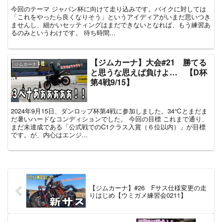
今回のテーマ ジャパン杯に向けて走り込みです。バイクに対しては
「これをやったら良くなりそう」というアイディアがいまだ思いつき
ませんし、細かいセッティングはまだできないとなれば、もう練習あ
るのみというわけです。 待ち時間...
【ジムカーナ】大会#21 勝てる
ジムカーナ
と思うな思えば負けよ… 【D杯
第4戦9/15】
2024年9月15日、ダンロップ杯第4戦に参加しました。34℃とまだま
だ暑いハードなコンディションでした。 今回の目標 これまで通り、
まだ未達成である「公式戦でのC1クラス入賞（６位以内）」が目標
です。が、内心はエンジ...
【ジムカーナ】#26 Fサス仕様変更の走
りはじめ【ウミガメ練習会0211】