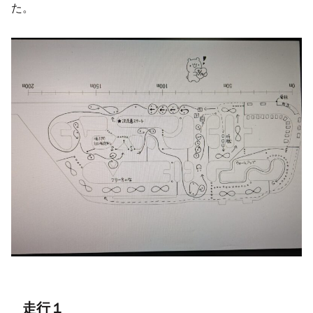
た。
走行１