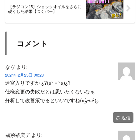
【ラジコン#5】ショックオイルをさらに
硬くした結果【つくパー】
コメント
なり
より:
2024年2月25日 00:28
迷宮入りですか ¿?(๑ºㅅº๑)¿?
仕様変更の失敗だとは思いたくないなぁ
分析して改善策でるといいですね(๑و•̀ω•́)و
返信
福原裕美子
より: