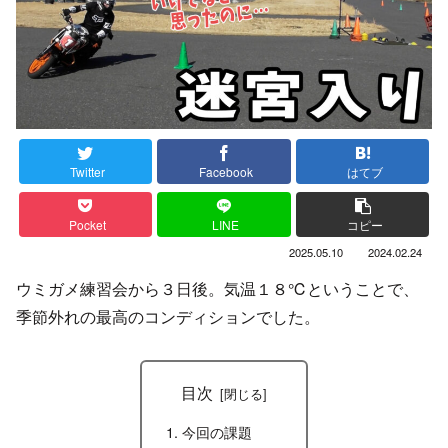
Twitter
Facebook
はてブ
Pocket
LINE
コピー
2025.05.10
2024.02.24
ウミガメ練習会から３日後。気温１８℃ということで、
季節外れの最高のコンディションでした。
目次
今回の課題