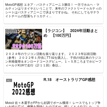
MotoGP感想 エネア・バスティアニーニ３勝目！ 一方でホルヘ・マ
ルティンはリタイヤということで、来年のファクトリードゥカティの
シートはバスティアニーニで決まりですかね。 それにしてもサテラ
イトチームの型落ちドゥカティ...
【ラジコン】 2024年活動まと
ラジコン
め 【100万円】
２０２４年のラジコン活動を振り返ります。 ２０２３年以前活動
（参考） ２０２２年１月頃にTT-02を購入し、子供の頃以来のラジコ
ン本格復帰＆オンロードコースデビュー。１～５月ころまでホビーフ
ィールドKUHで走行（計１１回）春以...
R.18 オーストラリアGP感想
雑記
Moto3 佐々木選手がFPから好調でポール獲得！ レースでもトップ争
いを繰り広げ、優勝を期待したのですが、惜しくも４位でした。 ス