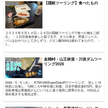
【隠岐ツーリング】食べたもの
ツーリング
２０２５年５月１４日～２４日の隠岐ツーリングで食べた物をご紹
介。 ・１日目昼食持参した茹で玉子、タコス巻き、野菜ジュース。
パンはおやつとして少しずつ。クエン酸3000は疲れてきたので。 ・
1...
金精峠・山王林道・川俣ダムツー
日帰り～1泊
リング2026
2026・5・5（火）、KTM1290SuperDukeRでツーリング。 珍しく10
時前に出発し、12時ころ中禅寺湖に到着。日光宇都宮道670円。歌が
浜駐車場は警備員さんにいつもと違う場所に誘導される。15分以上
留め置きする場合は管...