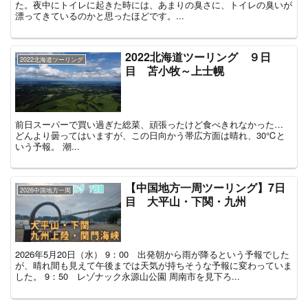
た。夜中にトイレに起きた時には、あまりの臭さに、トイレの臭いが
漂ってきているのかと思ったほどです。...
2022北海道ツーリング ９日
2022北海道ツーリング
目 苫小牧～上士幌
前日スーパーで買い過ぎた総菜、頑張ったけど食べきれなかった…
どんより曇ってはいますが、この日向かう帯広方面は晴れ、30℃と
いう予報。 潮...
【中国地方一周ツーリング】7日
2026中国地方一周
目 大平山・下関・九州
2026年5月20日（水） 9：00 出発朝から雨が降るという予報でした
が、晴れ間も見えて午後までは天気が持ちそうな予報に変わっていま
した。 9：50 レゾナック永源山公園 周南市を見下ろ...