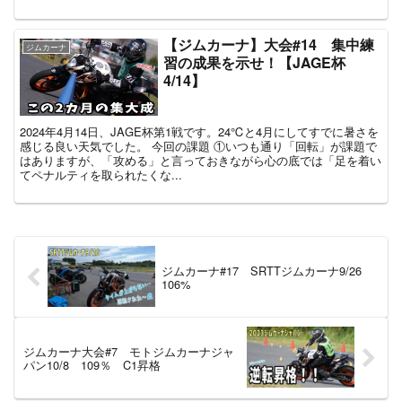
【ジムカーナ】大会#14 集中練
ジムカーナ
習の成果を示せ！【JAGE杯
4/14】
2024年4月14日、JAGE杯第1戦です。24℃と4月にしてすでに暑さを
感じる良い天気でした。 今回の課題 ①いつも通り「回転」が課題で
はありますが、「攻める」と言っておきながら心の底では「足を着い
てペナルティを取られたくな...
ジムカーナ#17 SRTTジムカーナ9/26
106%
ジムカーナ大会#7 モトジムカーナジャ
パン10/8 109％ C1昇格