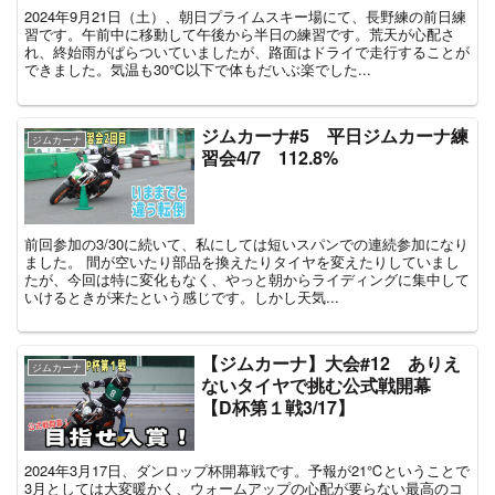
2024年9月21日（土）、朝日プライムスキー場にて、長野練の前日練
習です。午前中に移動して午後から半日の練習です。荒天が心配さ
れ、終始雨がぱらついていましたが、路面はドライで走行することが
できました。気温も30℃以下で体もだいぶ楽でした...
ジムカーナ#5 平日ジムカーナ練
ジムカーナ
習会4/7 112.8%
前回参加の3/30に続いて、私にしては短いスパンでの連続参加になり
ました。 間が空いたり部品を換えたりタイヤを変えたりしていまし
たが、今回は特に変化もなく、やっと朝からライディングに集中して
いけるときが来たという感じです。しかし天気...
【ジムカーナ】大会#12 ありえ
ジムカーナ
ないタイヤで挑む公式戦開幕
【D杯第１戦3/17】
2024年3月17日、ダンロップ杯開幕戦です。予報が21℃ということで
3月としては大変暖かく、ウォームアップの心配が要らない最高のコ