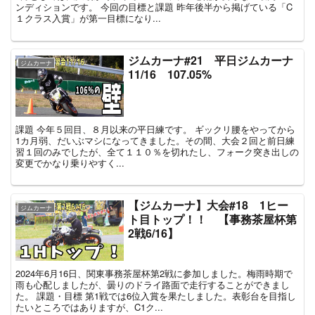
ンディションです。 今回の目標と課題 昨年後半から掲げている「C
１クラス入賞」が第一目標になり...
ジムカーナ#21 平日ジムカーナ
ジムカーナ
11/16 107.05%
課題 今年５回目、８月以来の平日練です。 ギックリ腰をやってから
1カ月弱、だいぶマシになってきました。その間、大会２回と前日練
習１回のみでしたが、全て１１０％を切れたし、フォーク突き出しの
変更でかなり乗りやすく...
【ジムカーナ】大会#18 1ヒー
ジムカーナ
ト目トップ！！ 【事務茶屋杯第
2戦6/16】
2024年6月16日、関東事務茶屋杯第2戦に参加しました。梅雨時期で
雨も心配しましたが、曇りのドライ路面で走行することができまし
た。 課題・目標 第1戦では6位入賞を果たしました。表彰台を目指し
たいところではありますが、C1ク...