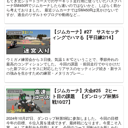
もてぎ北ショートコースでのサーキット走行用に使っていたハスクバ
ーナSM450Rでジムカーナしたら速いのではないかと、しばらく前か
ら考えておりました。 最近ジムカーナではSM450Rは見かけないで
すが、過去のリザルトやブログや動画など...
【ジムカーナ】#27 サスセッテ
ジムカーナ
ィングでハマる【平日練2/14】
ウミガメ練習会から３日後。気温１８℃ということで、季節外れの
最高のコンディションでした。 今回の課題 ・前回走行でやりかけだ
った新フロントサスに対応したリアサスのセッティング続き・新サス
の強みを生かすための練習・メタリカブレー...
【ジムカーナ】大会#25 2ヒー
ジムカーナ
ト目の課題 【ダンロップ杯第5
戦10/27】
2024年10月27日、ダンロップ杯第5戦に参加しました。 今回の目標
今年の目標、６位入賞を達成できず、最終戦になります。今度こそ入
賞、そして表彰台を目指します。 今回のコース 回転が1カ所しかな