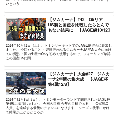
いという...
【ジムカーナ】#42 Q5リア
レビュー
US製と国産を比較したらとんで
もない結果に 【JAGE練10/12】
2024年10月12日（土）、トミンサーキットでのJAGE練習会に参加し
ました。 今回やること ・翌日行われるジムカーナJAPAN大会に向け
ての慣熟 ・国内生産のQ5を初めて使用するので、フィーリング確認
この国産Q5に関...
【ジムカーナ】大会#27 ジムカ
ジムカーナ
ーナ2年間の集大成 【JAGE杯
第4戦12/8】
2024年12月8日（日）、トミンモーターランドで開催されたJAGE杯
第4戦に参加しました。 今回の目標 今年の目標である、「公式戦C1
入賞」を達成する最後のチャンスになります。 シーズン後半にかけ
て結果が上がるどころか...