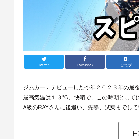
Twitter
Facebook
はてブ
ジムカーナデビューした今年２０２３年の最
最高気温は１３℃、快晴で、この時期として
A級のRAYさんに後追い、先導、試乗までし
目