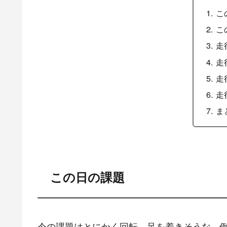
こ
こ
走
走
走
走
ま
この日の課題
今の課題はとにかく回転。足を着きそうな、