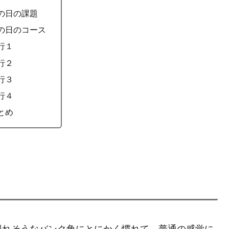
の日の課題
の日のコース
行１
行２
行３
行４
とめ
倒れそうなバンク角にとにかく慣れて、普通の感覚に