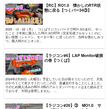
【RC】RO1.0 懐かしのRTR状
ラジコン
態に戻る【つくパー34③】
2025・12・22（月）、つくばラジコンパークでRO1.0の走行。 やっ
たこと ２年前に購入したRO1.0のRTR（完全完成フルセット）のに
近い状態（シャーシ、モーター等）に戻ったので、当時を懐かしみつ
つ、購入時のピニオン2...
【ラジコン#6】LAP Monitor破損
ラジコン
の巻【つくば】
2024年2月20日（火曜日）予定していた日が雨そうだったので、天気
がかろうじて良さそうだったこの日、急遽走行することにしました。
そのため購入済みのRO1.0用のアルミダンパーセットはまだ組み立て
ておらず、今回は使用しません。 ...
【ラジコン#26】③ MO1.0 サ
ラジコン