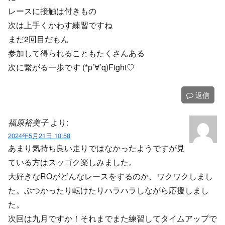
レースに接触は付きもの
次は上手くかわす練習ですね
まだ2回目だもん
参加して得られることもたくさんある
次に繋がる一歩です (*p’∀’q)Fight♡
返信
福原裕美子
より:
2024年5月21日 10:58
あまり気持ち良い走りではなかったようですが見
ている方はスッゴク楽しみました。
大好きなROがどんなレースをするのか、ワクワクしまし
た。ぶつかったり転けたりハラハラしながら応援しまし
た。
次回は九月ですか！それまでまた練習してタイムアップで