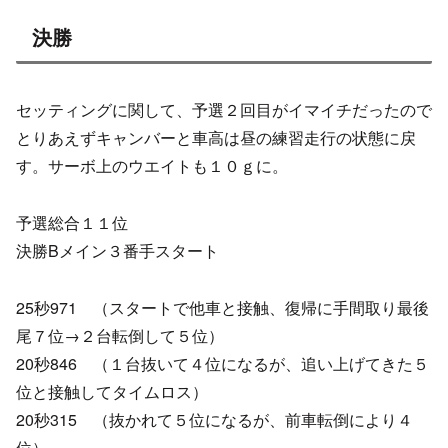
決勝
セッティングに関して、予選２回目がイマイチだったので
とりあえずキャンバーと車高は昼の練習走行の状態に戻
す。サーボ上のウエイトも１０ｇに。
予選総合１１位
決勝Bメイン３番手スタート
25秒971 （スタートで他車と接触、復帰に手間取り最後
尾７位→２台転倒して５位）
20秒846 （１台抜いて４位になるが、追い上げてきた５
位と接触してタイムロス）
20秒315 （抜かれて５位になるが、前車転倒により４
位）