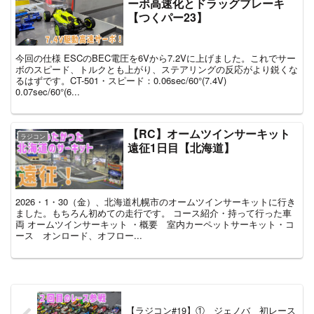
ーボ高速化とドラッグブレーキ
【つくパー23】
今回の仕様 ESCのBEC電圧を6Vから7.2Vに上げました。これでサー
ボのスピード、トルクとも上がり、ステアリングの反応がより鋭くな
るはずです。CT-501・スピード：0.06sec/60°(7.4V)
0.07sec/60°(6...
【RC】オームツインサーキット
ラジコン
遠征1日目【北海道】
2026・1・30（金）、北海道札幌市のオームツインサーキットに行き
ました。もちろん初めての走行です。 コース紹介・持って行った車
両 オームツインサーキット ・概要 室内カーペットサーキット・コ
ース オンロード、オフロー...
【ラジコン#19】① ジェノバ 初レース