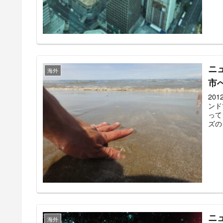
ニ
海外
市
20
ンド
って
ズのリ
ニ
海外