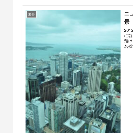
ニ
海外
景
20
に就
預け
名残