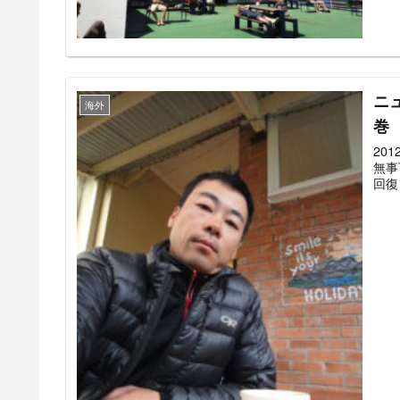
ニ
海外
巻
20
無事
回復