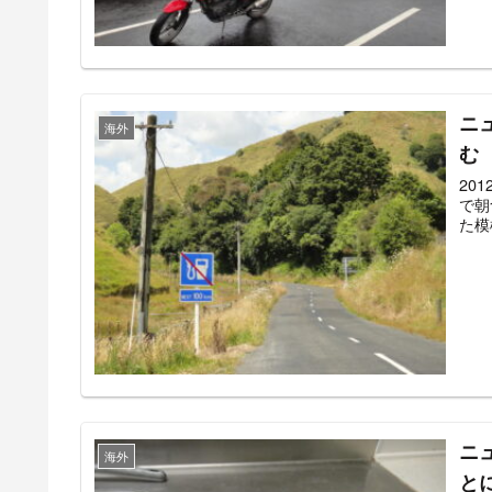
ニ
海外
む
20
で朝
た模
ニ
海外
と