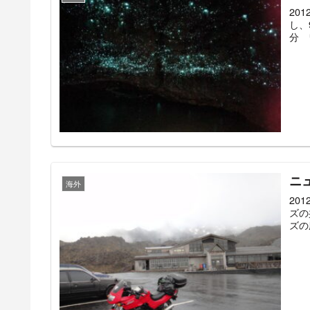
20
し、
分 
ニ
海外
20
ズの
ズの