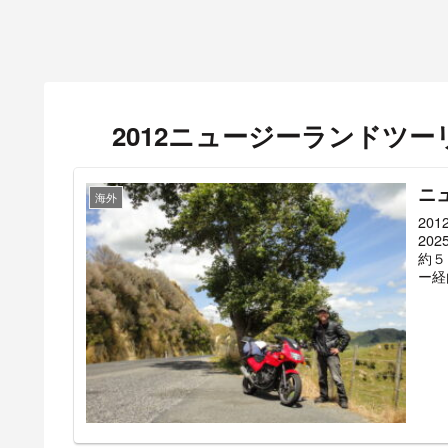
2012ニュージーランドツー
ニ
海外
20
20
約５
ー経