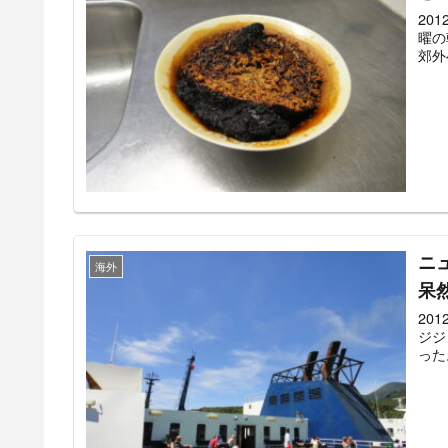
20
曜の
郊外
ニ
海外
呆
20
ジジ
った