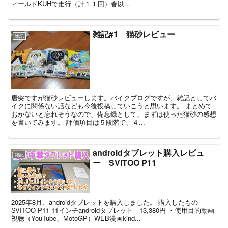
ィールドKUHで走行（計１１回）春以...
雑記#1 猫砂レビュー
雑記
唐突ですが猫砂レビューします。バイクブログですが、雑記としてバ
イクに関係ない話なども今後投稿していこうと思います。 まとめて
おかないと忘れそうなので、備忘録として、まずは使った猫砂の感想
を書いてみます。 評価項目は５段階で、４...
androidタブレット購入レビュ
雑記
ー SVITOO P11
2025年8月、androidタブレットを購入しました。 購入したもの
SVITOO P11 11インチandroidタブレット 13,380円 ・使用目的動画
視聴（YouTube、MotoGP）WEB漫画kind...