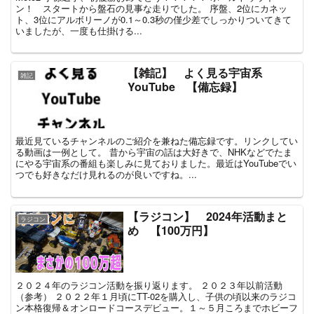
ン！ スタートから盤石の見事な走りでした。 序盤、2位にカネッ
ト、3位にアルボリーノが0.1～0.3秒の僅少差でしっかりついてきて
いましたが、一度も仕掛ける...
【雑記】 よく見る宇宙系
雑記
YouTube 【備忘録】
最近見ているチャンネルのご紹介を兼ねた備忘録です。リンクしてい
る動画は一例として。 昔から宇宙の話は大好きで、NHKなどでたま
にやる宇宙系の番組も楽しみに見ておりました。最近はYouTubeでい
つでも好きなだけ見れるのが良いですね。...
【ラジコン】 2024年活動まと
ラジコン
め 【100万円】
２０２４年のラジコン活動を振り返ります。 ２０２３年以前活動
（参考） ２０２２年１月頃にTT-02を購入し、子供の頃以来のラジコ
ン本格復帰＆オンロードコースデビュー。１～５月ころまでホビーフ