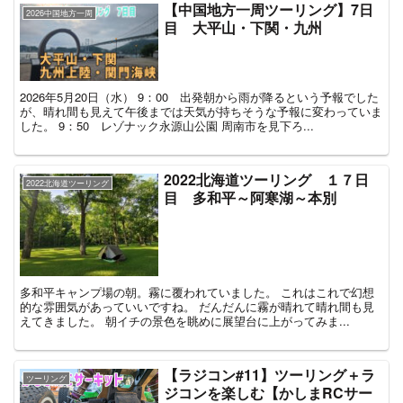
【中国地方一周ツーリング】7日
2026中国地方一周
目 大平山・下関・九州
2026年5月20日（水） 9：00 出発朝から雨が降るという予報でした
が、晴れ間も見えて午後までは天気が持ちそうな予報に変わっていま
した。 9：50 レゾナック永源山公園 周南市を見下ろ...
2022北海道ツーリング １７日
2022北海道ツーリング
目 多和平～阿寒湖～本別
多和平キャンプ場の朝。霧に覆われていました。 これはこれで幻想
的な雰囲気があっていいですね。 だんだんに霧が晴れて晴れ間も見
えてきました。 朝イチの景色を眺めに展望台に上がってみま...
【ラジコン#11】ツーリング＋ラ
ツーリング
ジコンを楽しむ【かしまRCサー