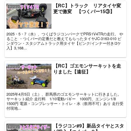
【RC】トラック リアタイヤ変
ラジコン
更で激変 【つくパー15③】
2025・5・7（水）、つくばラジコンパークでPRS1V4TRの走行。 や
ること ・つくパーの定番だと教えてもらったタイヤJC-3163-010 ピ
ンダウン・スタジアムトラック用タイヤ【ピンク/インナー付き/2ケ
入】3,168...
【RC】ゴエモンサーキットを走
ラジコン
りました【遠征】
2025年4月5日（土）、群馬県のゴエモンサーキットに行きました。
サーキット紹介 走行料 1/10電動バギー 1000円、エンジン1/8
1500円 電源・コンプレッサー・トイレ・水（飲用不可）あり 走行受
付現地...
【ラジコン#9】新品タイヤとスタ
ラジコン