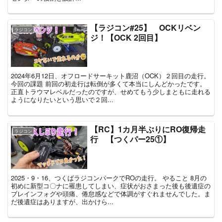
【ラジコン#25】 OCKリベン
ラジコン
ジ！【OCK 2回目】
2024年6月12日、オフロードサーキット鹿沼（OCK）２回目の走行。
今回の課題 前回の初走行は転倒が多くて本当にしんどかったです。
正直トラウマレベルだったのですが、せめてもう少しまともに走れる
ようになりたいという思いで２回...
【RC】1カ月半ぶりにRO復帰走
ラジコン
行 【つくパー25①】
2025・9・16、つくばラジコンパークでROの走行。 やること 8月の
初めに新型コ〇ナに罹患してしまい、症状がおさまった後も後遺症の
ブレインフォグや頭痛、倦怠感などで体調がすぐれませんでした。ま
だ後遺症はありますが、出かけら...