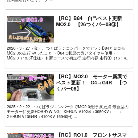
【RC】B84 自己ベスト更新
ラジコン
MO2.0 【26つくパー08③】
2026・3・27（金）、つくばラジコンパークでアソシB84とヨコモ
MO2.0の走行 やったこと ・B84に状態の良いタイヤを使用・
MO2.0（13.5T仕様）も新コースで初走行 走行内容 走行①（16：4...
【RC】MO2.0 モーター新調で
ラジコン
ベスト更新！ G4→G4R 【つ
くパー06】
2025・2・22、つくばラジコンパークでMO2.0走行 変更点 最新型の
モーターに更新HOBBYWING XERUN V10G4（3950KV） →
XERUN V10G4R（4100KV 16940円) ...
【RC】RO1.0 フロントサスマ
ラジコン