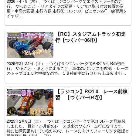
2026・4・9（木）、つくばラジコンパークでエクストラーダの走
行。 やったこと ・リアタイヤの変更・リアサス取り付け位置の変
更・車高の変更 走行内容 走行①（15：30）ピニオン29T、練習用タ
イヤ17....
【RC】スタジアムトラック初走
ラジコン
行【つくパー06①】
2025年2月22日（土）、つくばラジコンパークでPRS1V4TRの初走
行。 やること ・まともに走ること、車体のバランスを確認 ・レース
のトップは１５秒中盤なので、１６秒前半に行けたら上出来 走行...
【ラジコン】RO1.0 レース前練
ラジコン
習 【つくパー04①】
2025年2月8日（土）、つくばラジコンパークでRO1.0レース前練習
しました。 目的 1か月前のレース以来のつくパー走行になります。
特に仕様変更もしていないので、レースに向けてフィーリング確認と
微調整を行います。 フロ...