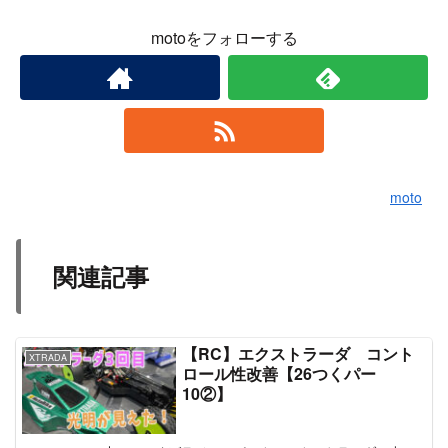
motoをフォローする
moto
関連記事
【RC】エクストラーダ コント
XTRADA
ロール性改善【26つくパー
10②】