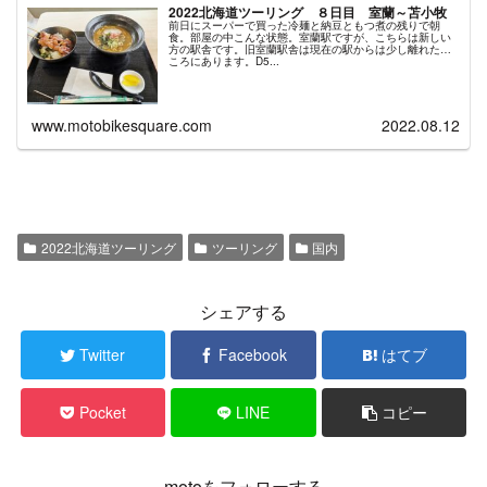
2022北海道ツーリング ８日目 室蘭～苫小牧
前日にスーパーで買った冷麺と納豆ともつ煮の残りで朝
食。部屋の中こんな状態。室蘭駅ですが、こちらは新しい
方の駅舎です。旧室蘭駅舎は現在の駅からは少し離れたと
ころにあります。D5...
www.motobikesquare.com
2022.08.12
2022北海道ツーリング
ツーリング
国内
シェアする
Twitter
Facebook
はてブ
Pocket
LINE
コピー
motoをフォローする