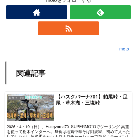
moto
関連記事
【ハスクバーナ701】粕尾峠・足
日帰り～1泊
尾・草木湖・三境峠
2026・4・19（日）、Husqvarna701SUPERMOTOでツーリング 高速
を使って栃木インターへ。昼食は地鶏中華そば阿波家。初めて入った
店でしたが、超絶柔らかいホロホロチャーシューで激旨！ラーメンも