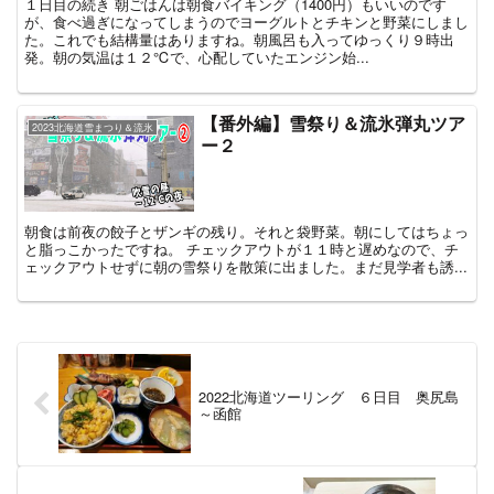
１日目の続き 朝ごはんは朝食バイキング（1400円）もいいのです
が、食べ過ぎになってしまうのでヨーグルトとチキンと野菜にしまし
た。これでも結構量はありますね。朝風呂も入ってゆっくり９時出
発。朝の気温は１２℃で、心配していたエンジン始...
【番外編】雪祭り＆流氷弾丸ツア
2023北海道雪まつり＆流氷
ー２
朝食は前夜の餃子とザンギの残り。それと袋野菜。朝にしてはちょっ
と脂っこかったですね。 チェックアウトが１１時と遅めなので、チ
ェックアウトせずに朝の雪祭りを散策に出ました。まだ見学者も誘...
2022北海道ツーリング ６日目 奥尻島
～函館