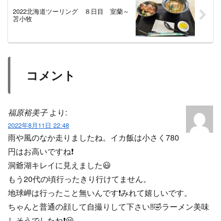
2022北海道ツーリング ８日目 室蘭～
苫小牧
コメント
福原裕美子
より:
2022年8月11日 22:48
雨や風のなか走りましたね。イカ飯は小さく780
円はお高いですね❗
洞爺湖キレイに見えました😃
もう20代の頃行ったきり行けてません。
地球岬は行ったこと無いんです❗みれて嬉しいです。
ちゃんと普通の顔して自撮りして下さい‼️🤣ラーメン美味
しそうでしたね❗😀