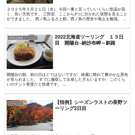
２０２５年５月２１日（水） 今回一番と言っていいくらい気温が高
く、良い天気です。 三郎岩、ここから3つに分かれた状態を見ること
ができました。 西ノ島ふるさと館。西ノ島の歴史や風土を勉強。 ...
2022北海道ツーリング １３日
2022北海道ツーリング
目 開陽台~納沙布岬～釧路
開陽台の朝。前の日ほどではないですが、綺麗に晴れて爽やかな景色
が見られました。 すでに撤収して出発した方もいますが、このくら
いのテント密度だと快適です。 ...
【恒例】シーズンラストの長野ツ
ツーリング
ーリング2日目