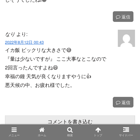
返信
なり
より:
2022年8月12日 00:43
イカ飯 ビックリな大きさで😅
『量は少ないですが』 ここ大事なとこなので
2回言ったんですよね😆
幸福の鐘 天気が良くなりますやうに👍
悪天候の中、お疲れ様でした。
返信
コメントを書き込む
メニュー
ホーム
検索
トップ
サイドバー