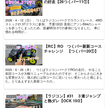
の好走【26つくパー11①】
2026・4・12（日）、つくばラジコンパークでラウンドレース、4WD
ストック21.5Tクラスに参加。 予選1回目 直前にアソシB84のシャー
シを折ってしまったため、急遽MO2.0での参加になりました。 車に
慣れる時間が...
【RC】RO つくパー新新コース
ラジコン
チャレンジ 【つくパー20①】
2025・6・26（木）、つくばラジコンパークでROの走行。 やること
前回コースが大幅リニューアルされたのですが、そこからさらに大き
な変更が入り、個人的には別コースに近いくらい変わったと感じまし
た。とりあえずまた新新コースの...
【ラジコン】#31 ３連ジャンプ
ラジコン
と熱ダレ【OCK 10/2】