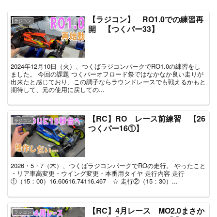
【ラジコン】 RO1.0での練習再
ラジコン
開 【つくパー33】
2024年12月10日（火）、つくばラジコンパークでRO1.0の練習をし
ました。 今回の課題 つくパーオフロード祭ではなかなか良い走りが
出来たと感じており、この調子ならラウンドレースでも戦えるかもと
期待して、元の使用に戻しての...
【RC】RO レース前練習 【26
ラジコン
つくパー16①】
2026・5・7（木）、つくばラジコンパークでROの走行。 やったこと
・リア車高変更・ウイング変更・本番用タイヤ 走行内容 走行
①（15：00）16.60616.74116.467 ☆ 走行②（15：30）...
【RC】4月レース MO2.0まさか
ラジコン