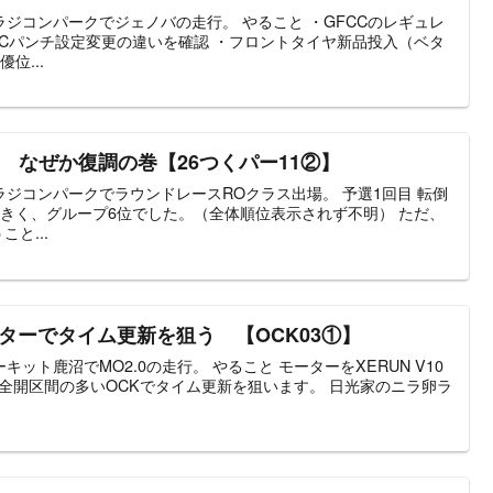
ジコンパークでジェノバの走行。 やること ・GFCCのレギュレ
Cパンチ設定変更の違いを確認 ・フロントタイヤ新品投入（ベタ
位...
O なぜか復調の巻【26つくパー11②】
ばラジコンパークでラウンドレースROクラス出場。 予選1回目 転倒
きく、グループ6位でした。（全体順位表示されず不明） ただ、
と...
ーターでタイム更新を狙う 【OCK03①】
ーキット鹿沼でMO2.0の走行。 やること モーターをXERUN V10
、全開区間の多いOCKでタイム更新を狙います。 日光家のニラ卵ラ