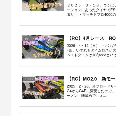
２０２５・３・１８、つくばラ
ーションにあったタイヤでES
張り） ・マッチドプロ4000の優
【RC】4月レース R
ラジコン
2026・4・12（日）、つく
4回、いずれもタイムロスが大
ベストタイムは16秒223というこ
【RC】MO2.0 新モ
ラジコン
2025・2・26、オフロードサ
G4からG4Rに変更したので
ーメン 味薄めでちょ...