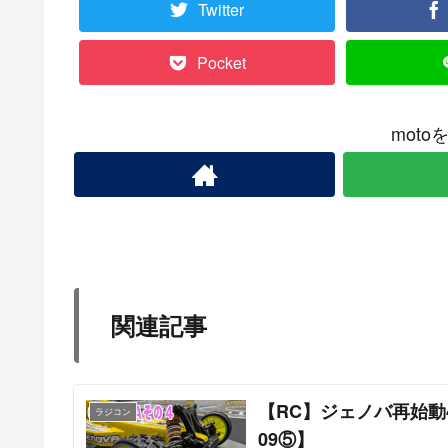
Twitter
Pocket
mot
関連記事
【RC】ジェノバ再始
ラジコン
09⑤】