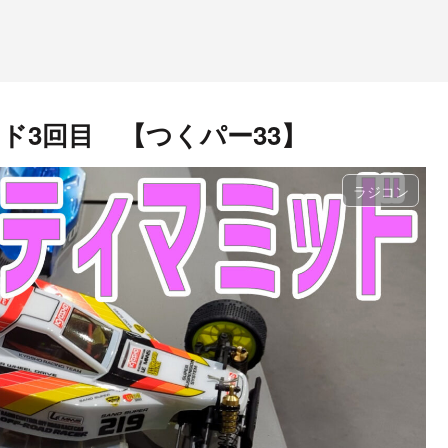
ド3回目 【つくパー33】
ラジコン